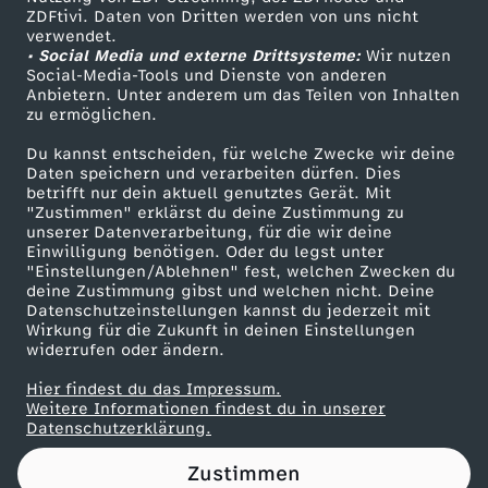
ZDFtivi. Daten von Dritten werden von uns nicht
e
Das ZDF
verwendet.
• Social Media und externe Drittsysteme:
Wir nutzen
ZDF Unternehmen
n
Social-Media-Tools und Dienste von anderen
Anbietern. Unter anderem um das Teilen von Inhalten
Karriere
zu ermöglichen.
z
Presseportal
Du kannst entscheiden, für welche Zwecke wir deine
ZDF goes Schule
Daten speichern und verarbeiten dürfen. Dies
M
betrifft nur dein aktuell genutztes Gerät. Mit
Werbefernsehen
"Zustimmen" erklärst du deine Zustimmung zu
e
unserer Datenverarbeitung, für die wir deine
Mainzelmännchen
Einwilligung benötigen. Oder du legst unter
"Einstellungen/Ablehnen" fest, welchen Zwecken du
r
deine Zustimmung gibst und welchen nicht. Deine
Datenschutzeinstellungen kannst du jederzeit mit
Wirkung für die Zukunft in deinen Einstellungen
z
widerrufen oder ändern.
m
Hier findest du das Impressum.
Partner
Weitere Informationen findest du in unserer
Datenschutzerklärung.
i
Zustimmen