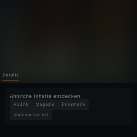
v
o
r
o
r
t
Details
-
Ähnliche Inhalte entdecken
P
Politik
Magazin
informativ
phoenix vor ort
r
e