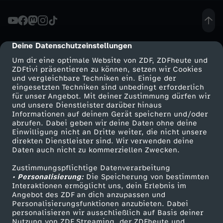
s
s
Deine Datenschutzeinstellungen
cmp-dialog-description
Um dir eine optimale Website von ZDF, ZDFheute und
e
ZDFtivi präsentieren zu können, setzen wir Cookies
und vergleichbare Techniken ein. Einige der
eingesetzten Techniken sind unbedingt erforderlich
k
für unser Angebot. Mit deiner Zustimmung dürfen wir
Mehr ZDF
Service
und unsere Dienstleister darüber hinaus
o
Informationen auf deinem Gerät speichern und/oder
ZDF-Apps
ZDFmitreden
abrufen. Dabei geben wir deine Daten ohne deine
Einwilligung nicht an Dritte weiter, die nicht unsere
n
Smart TV
Kontakt zum ZDF
direkten Dienstleister sind. Wir verwenden deine
Daten auch nicht zu kommerziellen Zwecken.
ZDFtext
Tickets
f
Zustimmungspflichtige Datenverarbeitung
Livestreams
Zuschauerservice
• Personalisierung:
Die Speicherung von bestimmten
e
Sendungen A-Z
Hilfe
Interaktionen ermöglicht uns, dein Erlebnis im
Angebot des ZDF an dich anzupassen und
TV-Programm
Personalisierungsfunktionen anzubieten. Dabei
r
personalisieren wir ausschließlich auf Basis deiner
Nutzung von ZDF Streaming, der ZDFheute und