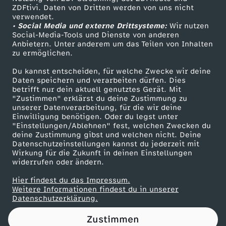
ZDFtivi. Daten von Dritten werden von uns nicht
e
Das ZDF
verwendet.
• Social Media und externe Drittsysteme:
Wir nutzen
ZDF Unternehmen
n
Social-Media-Tools und Dienste von anderen
Anbietern. Unter anderem um das Teilen von Inhalten
Karriere
zu ermöglichen.
k
Presseportal
Du kannst entscheiden, für welche Zwecke wir deine
ZDF goes Schule
Daten speichern und verarbeiten dürfen. Dies
a
betrifft nur dein aktuell genutztes Gerät. Mit
Werbefernsehen
"Zustimmen" erklärst du deine Zustimmung zu
s
unserer Datenverarbeitung, für die wir deine
Mainzelmännchen
Einwilligung benötigen. Oder du legst unter
"Einstellungen/Ablehnen" fest, welchen Zwecken du
s
deine Zustimmung gibst und welchen nicht. Deine
Datenschutzeinstellungen kannst du jederzeit mit
Wirkung für die Zukunft in deinen Einstellungen
e
widerrufen oder ändern.
n
Hier findest du das Impressum.
Partner
Weitere Informationen findest du in unserer
Datenschutzerklärung.
Zustimmen