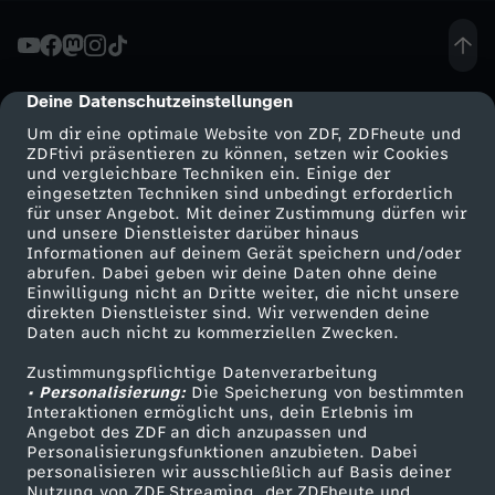
v
a
Deine Datenschutzeinstellungen
cmp-dialog-description
Um dir eine optimale Website von ZDF, ZDFheute und
t
ZDFtivi präsentieren zu können, setzen wir Cookies
und vergleichbare Techniken ein. Einige der
eingesetzten Techniken sind unbedingt erforderlich
e
für unser Angebot. Mit deiner Zustimmung dürfen wir
Mehr ZDF
Service
und unsere Dienstleister darüber hinaus
K
Informationen auf deinem Gerät speichern und/oder
ZDF-Apps
ZDFmitreden
abrufen. Dabei geben wir deine Daten ohne deine
Einwilligung nicht an Dritte weiter, die nicht unsere
r
Smart TV
Kontakt zum ZDF
direkten Dienstleister sind. Wir verwenden deine
Daten auch nicht zu kommerziellen Zwecken.
ZDFtext
Tickets
a
Zustimmungspflichtige Datenverarbeitung
Livestreams
Zuschauerservice
• Personalisierung:
Die Speicherung von bestimmten
n
Sendungen A-Z
Hilfe
Interaktionen ermöglicht uns, dein Erlebnis im
Angebot des ZDF an dich anzupassen und
TV-Programm
Personalisierungsfunktionen anzubieten. Dabei
k
personalisieren wir ausschließlich auf Basis deiner
Nutzung von ZDF Streaming, der ZDFheute und