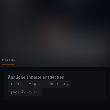
v
o
r
o
r
t
Details
-
Ähnliche Inhalte entdecken
P
Politik
Magazin
informativ
phoenix vor ort
r
i