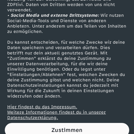
ZDFtivi. Daten von Dritten werden von uns nicht
C
Das ZDF
verwendet.
• Social Media und externe Drittsysteme:
Wir nutzen
ZDF Unternehmen
h
Social-Media-Tools und Dienste von anderen
Anbietern. Unter anderem um das Teilen von Inhalten
Karriere
zu ermöglichen.
i
Presseportal
Du kannst entscheiden, für welche Zwecke wir deine
ZDF goes Schule
Daten speichern und verarbeiten dürfen. Dies
n
betrifft nur dein aktuell genutztes Gerät. Mit
Werbefernsehen
"Zustimmen" erklärst du deine Zustimmung zu
a
unserer Datenverarbeitung, für die wir deine
Mainzelmännchen
Einwilligung benötigen. Oder du legst unter
"Einstellungen/Ablehnen" fest, welchen Zwecken du
u
deine Zustimmung gibst und welchen nicht. Deine
Datenschutzeinstellungen kannst du jederzeit mit
Wirkung für die Zukunft in deinen Einstellungen
n
widerrufen oder ändern.
d
Hier findest du das Impressum.
Partner
Weitere Informationen findest du in unserer
Datenschutzerklärung.
I
Zustimmen