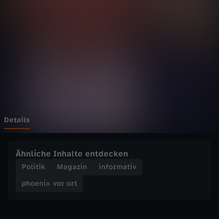
v
o
r
o
r
t
Details
-
Ähnliche Inhalte entdecken
P
Politik
Magazin
informativ
phoenix vor ort
r
o