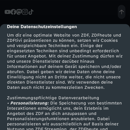
f
.
Deine Datenschutzeinstellungen
cmp-dialog-description
Um dir eine optimale Website von ZDF, ZDFheute und
J
ZDFtivi präsentieren zu können, setzen wir Cookies
und vergleichbare Techniken ein. Einige der
eingesetzten Techniken sind unbedingt erforderlich
ä
für unser Angebot. Mit deiner Zustimmung dürfen wir
Mehr ZDF
Service
und unsere Dienstleister darüber hinaus
g
Informationen auf deinem Gerät speichern und/oder
ZDF-Apps
ZDFmitreden
abrufen. Dabei geben wir deine Daten ohne deine
Einwilligung nicht an Dritte weiter, die nicht unsere
e
Smart TV
Kontakt zum ZDF
direkten Dienstleister sind. Wir verwenden deine
Daten auch nicht zu kommerziellen Zwecken.
ZDFtext
Tickets
r
Zustimmungspflichtige Datenverarbeitung
Livestreams
Zuschauerservice
• Personalisierung:
Die Speicherung von bestimmten
z
Sendungen A-Z
Hilfe
Interaktionen ermöglicht uns, dein Erlebnis im
Angebot des ZDF an dich anzupassen und
TV-Programm
Personalisierungsfunktionen anzubieten. Dabei
u
personalisieren wir ausschließlich auf Basis deiner
Nutzung von ZDF Streaming, der ZDFheute und