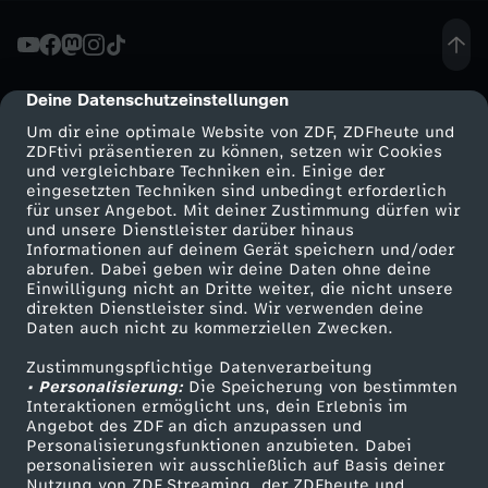
f
.
Deine Datenschutzeinstellungen
cmp-dialog-description
Um dir eine optimale Website von ZDF, ZDFheute und
K
ZDFtivi präsentieren zu können, setzen wir Cookies
und vergleichbare Techniken ein. Einige der
eingesetzten Techniken sind unbedingt erforderlich
o
für unser Angebot. Mit deiner Zustimmung dürfen wir
Mehr ZDF
Service
und unsere Dienstleister darüber hinaus
r
Informationen auf deinem Gerät speichern und/oder
ZDF-Apps
ZDFmitreden
abrufen. Dabei geben wir deine Daten ohne deine
Einwilligung nicht an Dritte weiter, die nicht unsere
t
Smart TV
Kontakt zum ZDF
direkten Dienstleister sind. Wir verwenden deine
Daten auch nicht zu kommerziellen Zwecken.
ZDFtext
Tickets
e
Zustimmungspflichtige Datenverarbeitung
Livestreams
Zuschauerservice
• Personalisierung:
Die Speicherung von bestimmten
z
Sendungen A-Z
Hilfe
Interaktionen ermöglicht uns, dein Erlebnis im
Angebot des ZDF an dich anzupassen und
TV-Programm
Personalisierungsfunktionen anzubieten. Dabei
u
personalisieren wir ausschließlich auf Basis deiner
Nutzung von ZDF Streaming, der ZDFheute und