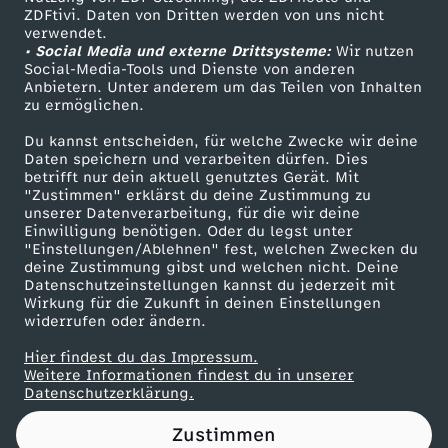
ZDFtivi. Daten von Dritten werden von uns nicht
m
Das ZDF
verwendet.
• Social Media und externe Drittsysteme:
Wir nutzen
ZDF Unternehmen
T
Social-Media-Tools und Dienste von anderen
Anbietern. Unter anderem um das Teilen von Inhalten
Karriere
zu ermöglichen.
r
Presseportal
Du kannst entscheiden, für welche Zwecke wir deine
ZDF goes Schule
Daten speichern und verarbeiten dürfen. Dies
i
betrifft nur dein aktuell genutztes Gerät. Mit
Werbefernsehen
"Zustimmen" erklärst du deine Zustimmung zu
e
unserer Datenverarbeitung, für die wir deine
Mainzelmännchen
Einwilligung benötigen. Oder du legst unter
"Einstellungen/Ablehnen" fest, welchen Zwecken du
l
deine Zustimmung gibst und welchen nicht. Deine
Datenschutzeinstellungen kannst du jederzeit mit
Wirkung für die Zukunft in deinen Einstellungen
l
widerrufen oder ändern.
Hier findest du das Impressum.
Partner
Weitere Informationen findest du in unserer
Datenschutzerklärung.
Zustimmen