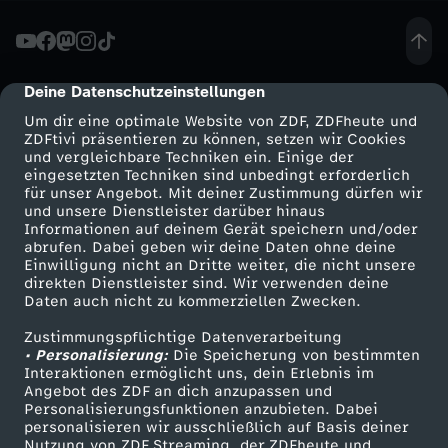
f
.
Deine Datenschutzeinstellungen
cmp-dialog-description
Um dir eine optimale Website von ZDF, ZDFheute und
M
ZDFtivi präsentieren zu können, setzen wir Cookies
und vergleichbare Techniken ein. Einige der
eingesetzten Techniken sind unbedingt erforderlich
a
für unser Angebot. Mit deiner Zustimmung dürfen wir
Mehr ZDF
Service
und unsere Dienstleister darüber hinaus
r
Informationen auf deinem Gerät speichern und/oder
ZDF-Apps
ZDFmitreden
abrufen. Dabei geben wir deine Daten ohne deine
Einwilligung nicht an Dritte weiter, die nicht unsere
k
Smart TV
Kontakt zum ZDF
direkten Dienstleister sind. Wir verwenden deine
Daten auch nicht zu kommerziellen Zwecken.
ZDFtext
Tickets
u
Zustimmungspflichtige Datenverarbeitung
Livestreams
Zuschauerservice
• Personalisierung:
Die Speicherung von bestimmten
s
Sendungen A-Z
Hilfe
Interaktionen ermöglicht uns, dein Erlebnis im
Angebot des ZDF an dich anzupassen und
TV-Programm
Personalisierungsfunktionen anzubieten. Dabei
R
personalisieren wir ausschließlich auf Basis deiner
Nutzung von ZDF Streaming, der ZDFheute und