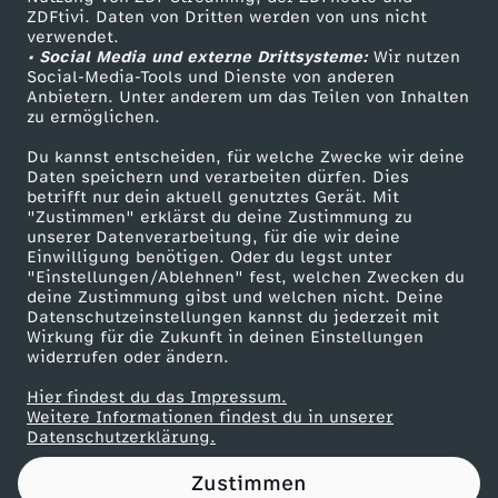
ZDFtivi. Daten von Dritten werden von uns nicht
u
Das ZDF
verwendet.
• Social Media und externe Drittsysteme:
Wir nutzen
ZDF Unternehmen
d
Social-Media-Tools und Dienste von anderen
Anbietern. Unter anderem um das Teilen von Inhalten
Karriere
zu ermöglichen.
o
Presseportal
Du kannst entscheiden, für welche Zwecke wir deine
ZDF goes Schule
Daten speichern und verarbeiten dürfen. Dies
l
betrifft nur dein aktuell genutztes Gerät. Mit
Werbefernsehen
"Zustimmen" erklärst du deine Zustimmung zu
f
unserer Datenverarbeitung, für die wir deine
Mainzelmännchen
Einwilligung benötigen. Oder du legst unter
"Einstellungen/Ablehnen" fest, welchen Zwecken du
z
deine Zustimmung gibst und welchen nicht. Deine
Datenschutzeinstellungen kannst du jederzeit mit
Wirkung für die Zukunft in deinen Einstellungen
u
widerrufen oder ändern.
r
Hier findest du das Impressum.
Partner
Weitere Informationen findest du in unserer
Datenschutzerklärung.
W
Zustimmen