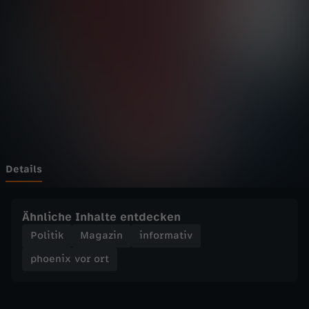
v
o
r
o
r
t
Details
-
Ähnliche Inhalte entdecken
P
Politik
Magazin
informativ
phoenix vor ort
r
o