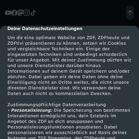
f
.
Deine Datenschutzeinstellungen
cmp-dialog-description
Um dir eine optimale Website von ZDF, ZDFheute und
S
ZDFtivi präsentieren zu können, setzen wir Cookies
und vergleichbare Techniken ein. Einige der
eingesetzten Techniken sind unbedingt erforderlich
a
für unser Angebot. Mit deiner Zustimmung dürfen wir
Mehr ZDF
Service
und unsere Dienstleister darüber hinaus
b
Informationen auf deinem Gerät speichern und/oder
ZDF-Apps
ZDFmitreden
abrufen. Dabei geben wir deine Daten ohne deine
Einwilligung nicht an Dritte weiter, die nicht unsere
i
Smart TV
Kontakt zum ZDF
direkten Dienstleister sind. Wir verwenden deine
Daten auch nicht zu kommerziellen Zwecken.
ZDFtext
Tickets
n
Zustimmungspflichtige Datenverarbeitung
Livestreams
Zuschauerservice
• Personalisierung:
Die Speicherung von bestimmten
e
Sendungen A-Z
Hilfe
Interaktionen ermöglicht uns, dein Erlebnis im
Angebot des ZDF an dich anzupassen und
TV-Programm
Personalisierungsfunktionen anzubieten. Dabei
K
personalisieren wir ausschließlich auf Basis deiner
Nutzung von ZDF Streaming, der ZDFheute und