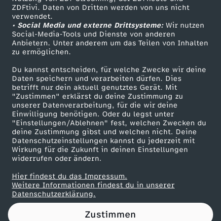
ZDFtivi. Daten von Dritten werden von uns nicht
r
Das ZDF
verwendet.
• Social Media und externe Drittsysteme:
Wir nutzen
ZDF Unternehmen
o
Social-Media-Tools und Dienste von anderen
Anbietern. Unter anderem um das Teilen von Inhalten
Karriere
zu ermöglichen.
p
Presseportal
Du kannst entscheiden, für welche Zwecke wir deine
ZDF goes Schule
Daten speichern und verarbeiten dürfen. Dies
p
betrifft nur dein aktuell genutztes Gerät. Mit
Werbefernsehen
"Zustimmen" erklärst du deine Zustimmung zu
z
unserer Datenverarbeitung, für die wir deine
Mainzelmännchen
Einwilligung benötigen. Oder du legst unter
"Einstellungen/Ablehnen" fest, welchen Zwecken du
u
deine Zustimmung gibst und welchen nicht. Deine
Datenschutzeinstellungen kannst du jederzeit mit
Wirkung für die Zukunft in deinen Einstellungen
r
widerrufen oder ändern.
V
Hier findest du das Impressum.
Partner
Weitere Informationen findest du in unserer
Datenschutzerklärung.
e
Zustimmen