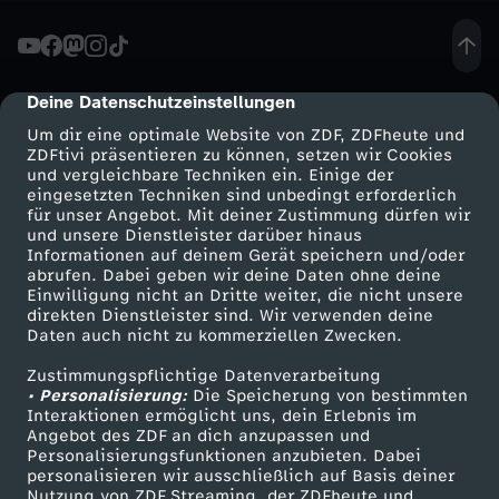
f
.
Deine Datenschutzeinstellungen
cmp-dialog-description
Um dir eine optimale Website von ZDF, ZDFheute und
S
ZDFtivi präsentieren zu können, setzen wir Cookies
und vergleichbare Techniken ein. Einige der
eingesetzten Techniken sind unbedingt erforderlich
c
für unser Angebot. Mit deiner Zustimmung dürfen wir
Mehr ZDF
Service
und unsere Dienstleister darüber hinaus
h
Informationen auf deinem Gerät speichern und/oder
ZDF-Apps
ZDFmitreden
abrufen. Dabei geben wir deine Daten ohne deine
Einwilligung nicht an Dritte weiter, die nicht unsere
r
Smart TV
Kontakt zum ZDF
direkten Dienstleister sind. Wir verwenden deine
Daten auch nicht zu kommerziellen Zwecken.
ZDFtext
Tickets
ö
Zustimmungspflichtige Datenverarbeitung
Livestreams
Zuschauerservice
• Personalisierung:
Die Speicherung von bestimmten
d
Sendungen A-Z
Hilfe
Interaktionen ermöglicht uns, dein Erlebnis im
Angebot des ZDF an dich anzupassen und
TV-Programm
Personalisierungsfunktionen anzubieten. Dabei
e
personalisieren wir ausschließlich auf Basis deiner
Nutzung von ZDF Streaming, der ZDFheute und