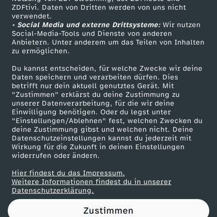
ZDFtivi. Daten von Dritten werden von uns nicht
r
Das ZDF
verwendet.
• Social Media und externe Drittsysteme:
Wir nutzen
ZDF Unternehmen
z
Social-Media-Tools und Dienste von anderen
Anbietern. Unter anderem um das Teilen von Inhalten
Karriere
zu ermöglichen.
u
Presseportal
Du kannst entscheiden, für welche Zwecke wir deine
ZDF goes Schule
Daten speichern und verarbeiten dürfen. Dies
r
betrifft nur dein aktuell genutztes Gerät. Mit
Werbefernsehen
"Zustimmen" erklärst du deine Zustimmung zu
N
unserer Datenverarbeitung, für die wir deine
Mainzelmännchen
Einwilligung benötigen. Oder du legst unter
"Einstellungen/Ablehnen" fest, welchen Zwecken du
G
deine Zustimmung gibst und welchen nicht. Deine
Datenschutzeinstellungen kannst du jederzeit mit
Wirkung für die Zukunft in deinen Einstellungen
O
widerrufen oder ändern.
-
Hier findest du das Impressum.
Partner
Weitere Informationen findest du in unserer
Datenschutzerklärung.
A
Zustimmen