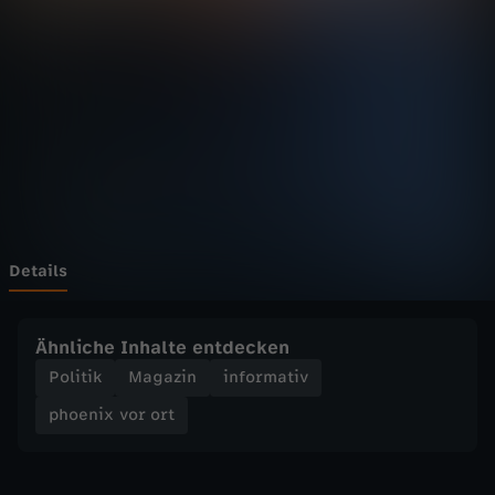
v
o
r
o
r
t
Details
-
Ähnliche Inhalte entdecken
P
Politik
Magazin
informativ
phoenix vor ort
r
o