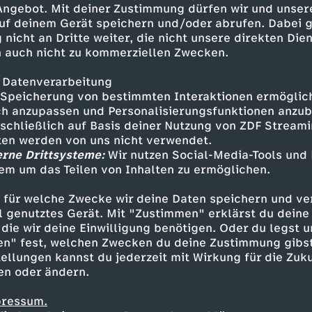
 Angebot. Mit deiner Zustimmung dürfen wir und unser
uf deinem Gerät speichern und/oder abrufen. Dabei 
 nicht an Dritte weiter, die nicht unsere direkten Dien
 auch nicht zu kommerziellen Zwecken.
 Datenverarbeitung
Speicherung von bestimmten Interaktionen ermöglicht
h anzupassen und Personalisierungsfunktionen anzub
sschließlich auf Basis deiner Nutzung von ZDF Stream
tten werden von uns nicht verwendet.
erne Drittsysteme:
Wir nutzen Social-Media-Tools und
em um das Teilen von Inhalten zu ermöglichen.
Inhalte entdecken
 für welche Zwecke wir deine Daten speichern und ver
gazin
informativ
phoenix vor ort
ell genutztes Gerät. Mit "Zustimmen" erklärst du dein
die wir deine Einwilligung benötigen. Oder du legst u
en" fest, welchen Zwecken du deine Zustimmung gibst
ellungen kannst du jederzeit mit Wirkung für die Zuku
en oder ändern.
pressum.