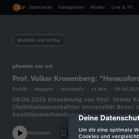
Startseite
Kategorien
Kinder
Live & TV
phoenix vor ort
phoenix vor ort
Prof. Volker Kronenberg: "Herausfor
Politik
Magazin
informativ
11 Min.
09.04.202
09.04.2025 Einordnung von Prof. Volker Kronenberg
(Politikwissenschaftler Universität Bonn)
Koalitionsverhandlungen
Deine Datenschut
cmp-dialog-des
Um dir eine optimale W
Abspielen
Cookies und vergleichb