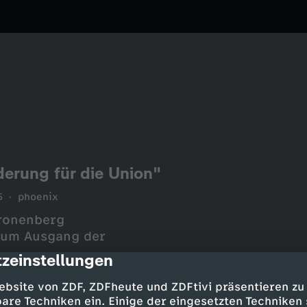
derung für die Union"
5
phoenix
 zum Ausgang der
zeinstellungen
cription
ebsite von ZDF, ZDFheute und ZDFtivi präsentieren zu
are Techniken ein. Einige der eingesetzten Techniken