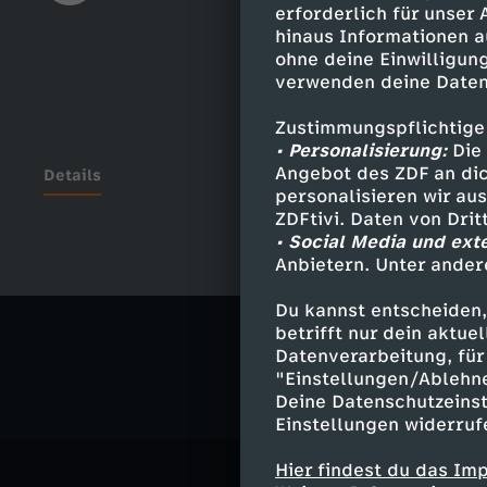
erforderlich für unser
hinaus Informationen a
ohne deine Einwilligung
verwenden deine Daten
Zustimmungspflichtige
• Personalisierung:
Die 
Angebot des ZDF an dic
Details
personalisieren wir au
ZDFtivi. Daten von Dri
• Social Media und ext
Anbietern. Unter ander
Ähnliche 
Du kannst entscheiden,
Politik
Ma
betrifft nur dein aktu
Datenverarbeitung, für 
"Einstellungen/Ablehn
Deine Datenschutzeinst
Einstellungen widerruf
Hier findest du das Im