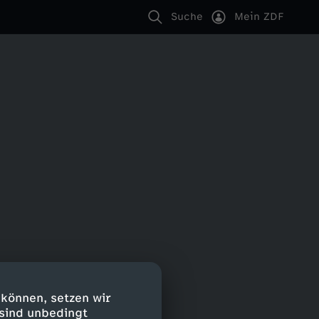
Suche
Mein ZDF
 können, setzen wir
 sind unbedingt