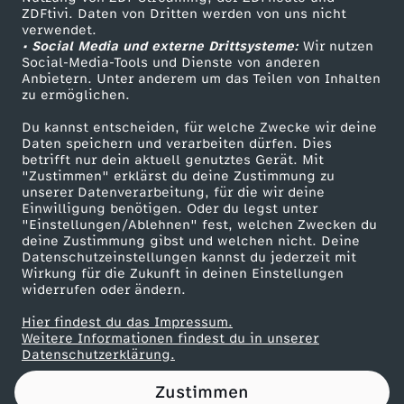
ZDFtivi. Daten von Dritten werden von uns nicht
z
Das ZDF
verwendet.
• Social Media und externe Drittsysteme:
Wir nutzen
ZDF Unternehmen
u
Social-Media-Tools und Dienste von anderen
Anbietern. Unter anderem um das Teilen von Inhalten
Karriere
zu ermöglichen.
r
Presseportal
Du kannst entscheiden, für welche Zwecke wir deine
ZDF goes Schule
Daten speichern und verarbeiten dürfen. Dies
M
betrifft nur dein aktuell genutztes Gerät. Mit
Werbefernsehen
"Zustimmen" erklärst du deine Zustimmung zu
e
unserer Datenverarbeitung, für die wir deine
Mainzelmännchen
Einwilligung benötigen. Oder du legst unter
"Einstellungen/Ablehnen" fest, welchen Zwecken du
s
deine Zustimmung gibst und welchen nicht. Deine
Datenschutzeinstellungen kannst du jederzeit mit
Wirkung für die Zukunft in deinen Einstellungen
s
widerrufen oder ändern.
e
Hier findest du das Impressum.
Partner
Weitere Informationen findest du in unserer
Datenschutzerklärung.
r
Zustimmen