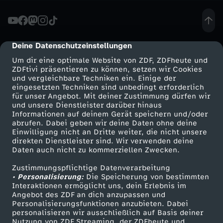
k
t
Deine Datenschutzeinstellungen
cmp-dialog-description
Um dir eine optimale Website von ZDF, ZDFheute und
i
ZDFtivi präsentieren zu können, setzen wir Cookies
und vergleichbare Techniken ein. Einige der
eingesetzten Techniken sind unbedingt erforderlich
o
für unser Angebot. Mit deiner Zustimmung dürfen wir
Mehr ZDF
Service
und unsere Dienstleister darüber hinaus
n
Informationen auf deinem Gerät speichern und/oder
ZDF-Apps
ZDFmitreden
abrufen. Dabei geben wir deine Daten ohne deine
Einwilligung nicht an Dritte weiter, die nicht unsere
M
Smart TV
Kontakt zum ZDF
direkten Dienstleister sind. Wir verwenden deine
Daten auch nicht zu kommerziellen Zwecken.
ZDFtext
Tickets
e
Zustimmungspflichtige Datenverarbeitung
Livestreams
Zuschauerservice
• Personalisierung:
Die Speicherung von bestimmten
r
Sendungen A-Z
Hilfe
Interaktionen ermöglicht uns, dein Erlebnis im
Angebot des ZDF an dich anzupassen und
TV-Programm
Personalisierungsfunktionen anzubieten. Dabei
z
personalisieren wir ausschließlich auf Basis deiner
Nutzung von ZDF Streaming, der ZDFheute und