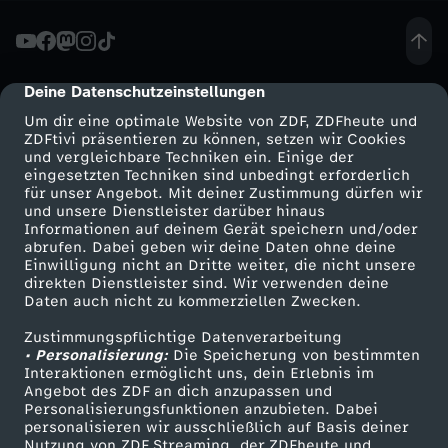
e
B
Deine Datenschutzeinstellungen
cmp-dialog-description
Um dir eine optimale Website von ZDF, ZDFheute und
u
ZDFtivi präsentieren zu können, setzen wir Cookies
und vergleichbare Techniken ein. Einige der
eingesetzten Techniken sind unbedingt erforderlich
n
für unser Angebot. Mit deiner Zustimmung dürfen wir
Mehr ZDF
Service
und unsere Dienstleister darüber hinaus
d
Informationen auf deinem Gerät speichern und/oder
ZDF-Apps
ZDFmitreden
abrufen. Dabei geben wir deine Daten ohne deine
Einwilligung nicht an Dritte weiter, die nicht unsere
e
Smart TV
Kontakt zum ZDF
direkten Dienstleister sind. Wir verwenden deine
Daten auch nicht zu kommerziellen Zwecken.
ZDFtext
Tickets
s
Zustimmungspflichtige Datenverarbeitung
Livestreams
Zuschauerservice
• Personalisierung:
Die Speicherung von bestimmten
k
Sendungen A-Z
Hilfe
Interaktionen ermöglicht uns, dein Erlebnis im
Angebot des ZDF an dich anzupassen und
TV-Programm
Personalisierungsfunktionen anzubieten. Dabei
a
personalisieren wir ausschließlich auf Basis deiner
Nutzung von ZDF Streaming, der ZDFheute und