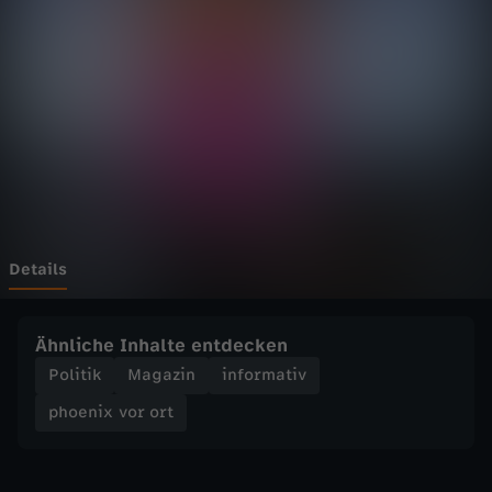
v
o
r
o
r
t
Details
-
Ähnliche Inhalte entdecken
R
Politik
Magazin
informativ
phoenix vor ort
e
d