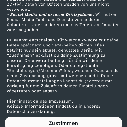
ZDFtivi. Daten von Dritten werden von uns nicht
n
Das ZDF
verwendet.
• Social Media und externe Drittsysteme:
Wir nutzen
ZDF Unternehmen
z
Social-Media-Tools und Dienste von anderen
Anbietern. Unter anderem um das Teilen von Inhalten
Karriere
zu ermöglichen.
l
Presseportal
Du kannst entscheiden, für welche Zwecke wir deine
ZDF goes Schule
Daten speichern und verarbeiten dürfen. Dies
e
betrifft nur dein aktuell genutztes Gerät. Mit
Werbefernsehen
"Zustimmen" erklärst du deine Zustimmung zu
r
unserer Datenverarbeitung, für die wir deine
Mainzelmännchen
Einwilligung benötigen. Oder du legst unter
"Einstellungen/Ablehnen" fest, welchen Zwecken du
F
deine Zustimmung gibst und welchen nicht. Deine
Datenschutzeinstellungen kannst du jederzeit mit
Wirkung für die Zukunft in deinen Einstellungen
r
widerrufen oder ändern.
i
Hier findest du das Impressum.
Partner
Weitere Informationen findest du in unserer
Datenschutzerklärung.
e
Zustimmen