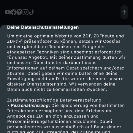
c
h
Deine Datenschutzeinstellungen
cmp-dialog-description
Um dir eine optimale Website von ZDF, ZDFheute und
i
ZDFtivi präsentieren zu können, setzen wir Cookies
und vergleichbare Techniken ein. Einige der
eingesetzten Techniken sind unbedingt erforderlich
n
für unser Angebot. Mit deiner Zustimmung dürfen wir
Mehr ZDF
Service
und unsere Dienstleister darüber hinaus
n
Informationen auf deinem Gerät speichern und/oder
ZDF-Apps
ZDFmitreden
abrufen. Dabei geben wir deine Daten ohne deine
Einwilligung nicht an Dritte weiter, die nicht unsere
e
Smart TV
Kontakt zum ZDF
direkten Dienstleister sind. Wir verwenden deine
Daten auch nicht zu kommerziellen Zwecken.
ZDFtext
Tickets
k
Zustimmungspflichtige Datenverarbeitung
Livestreams
Zuschauerservice
• Personalisierung:
Die Speicherung von bestimmten
:
Sendungen A-Z
Hilfe
Interaktionen ermöglicht uns, dein Erlebnis im
Angebot des ZDF an dich anzupassen und
TV-Programm
Personalisierungsfunktionen anzubieten. Dabei
"
personalisieren wir ausschließlich auf Basis deiner
Nutzung von ZDF Streaming, der ZDFheute und