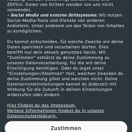
ZDFtivi. Daten von Dritten werden von uns nicht
W
Das ZDF
verwendet.
• Social Media und externe Drittsysteme:
Wir nutzen
ZDF Unternehmen
o
Social-Media-Tools und Dienste von anderen
Anbietern. Unter anderem um das Teilen von Inhalten
Karriere
zu ermöglichen.
l
Presseportal
Du kannst entscheiden, für welche Zwecke wir deine
ZDF goes Schule
Daten speichern und verarbeiten dürfen. Dies
l
betrifft nur dein aktuell genutztes Gerät. Mit
Werbefernsehen
"Zustimmen" erklärst du deine Zustimmung zu
e
unserer Datenverarbeitung, für die wir deine
Mainzelmännchen
Einwilligung benötigen. Oder du legst unter
"Einstellungen/Ablehnen" fest, welchen Zwecken du
n
deine Zustimmung gibst und welchen nicht. Deine
Datenschutzeinstellungen kannst du jederzeit mit
Wirkung für die Zukunft in deinen Einstellungen
z
widerrufen oder ändern.
e
Hier findest du das Impressum.
Partner
Weitere Informationen findest du in unserer
Datenschutzerklärung.
i
Zustimmen