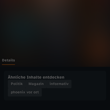
v
o
r
o
r
t
Details
-
Ähnliche Inhalte entdecken
R
Politik
Magazin
informativ
phoenix vor ort
e
i