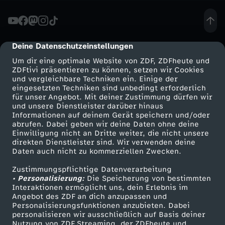
t
e
Deine Datenschutzeinstellungen
cmp-dialog-description
Um dir eine optimale Website von ZDF, ZDFheute und
n
ZDFtivi präsentieren zu können, setzen wir Cookies
und vergleichbare Techniken ein. Einige der
eingesetzten Techniken sind unbedingt erforderlich
p
für unser Angebot. Mit deiner Zustimmung dürfen wir
Mehr ZDF
Service
und unsere Dienstleister darüber hinaus
a
Informationen auf deinem Gerät speichern und/oder
ZDF-Apps
ZDFmitreden
abrufen. Dabei geben wir deine Daten ohne deine
Einwilligung nicht an Dritte weiter, die nicht unsere
k
Smart TV
Kontakt zum ZDF
direkten Dienstleister sind. Wir verwenden deine
Daten auch nicht zu kommerziellen Zwecken.
ZDFtext
Tickets
e
Zustimmungspflichtige Datenverarbeitung
Livestreams
Zuschauerservice
• Personalisierung:
Die Speicherung von bestimmten
t
Sendungen A-Z
Hilfe
Interaktionen ermöglicht uns, dein Erlebnis im
Angebot des ZDF an dich anzupassen und
TV-Programm
Personalisierungsfunktionen anzubieten. Dabei
:
personalisieren wir ausschließlich auf Basis deiner
Nutzung von ZDF Streaming, der ZDFheute und