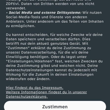
ZDFtivi. Daten von Dritten werden von uns nicht
"
Das ZDF
verwendet.
• Social Media und externe Drittsysteme:
Wir nutzen
ZDF Unternehmen
M
Social-Media-Tools und Dienste von anderen
Anbietern. Unter anderem um das Teilen von Inhalten
Karriere
zu ermöglichen.
ü
Presseportal
Du kannst entscheiden, für welche Zwecke wir deine
ZDF goes Schule
Daten speichern und verarbeiten dürfen. Dies
s
betrifft nur dein aktuell genutztes Gerät. Mit
Werbefernsehen
"Zustimmen" erklärst du deine Zustimmung zu
s
unserer Datenverarbeitung, für die wir deine
Mainzelmännchen
Einwilligung benötigen. Oder du legst unter
"Einstellungen/Ablehnen" fest, welchen Zwecken du
e
deine Zustimmung gibst und welchen nicht. Deine
Datenschutzeinstellungen kannst du jederzeit mit
Wirkung für die Zukunft in deinen Einstellungen
n
widerrufen oder ändern.
i
Hier findest du das Impressum.
Partner
Weitere Informationen findest du in unserer
Datenschutzerklärung.
n
Zustimmen