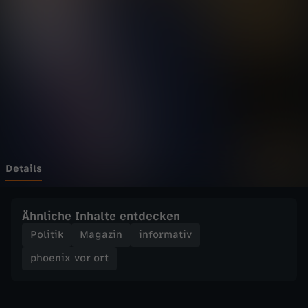
v
o
r
o
r
t
Details
-
Ähnliche Inhalte entdecken
R
Politik
Magazin
informativ
phoenix vor ort
e
n