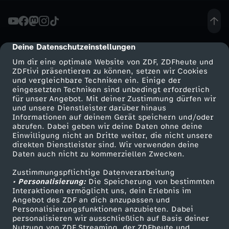
o
r
Deine Datenschutzeinstellungen
cmp-dialog-description
Um dir eine optimale Website von ZDF, ZDFheute und
t
ZDFtivi präsentieren zu können, setzen wir Cookies
und vergleichbare Techniken ein. Einige der
eingesetzten Techniken sind unbedingt erforderlich
G
für unser Angebot. Mit deiner Zustimmung dürfen wir
Mehr ZDF
Service
und unsere Dienstleister darüber hinaus
l
Informationen auf deinem Gerät speichern und/oder
ZDF-Apps
ZDFmitreden
abrufen. Dabei geben wir deine Daten ohne deine
Einwilligung nicht an Dritte weiter, die nicht unsere
o
Smart TV
Kontakt zum ZDF
direkten Dienstleister sind. Wir verwenden deine
Daten auch nicht zu kommerziellen Zwecken.
ZDFtext
Tickets
b
Zustimmungspflichtige Datenverarbeitung
Livestreams
Zuschauerservice
• Personalisierung:
Die Speicherung von bestimmten
a
Sendungen A-Z
Hilfe
Interaktionen ermöglicht uns, dein Erlebnis im
Angebot des ZDF an dich anzupassen und
TV-Programm
Personalisierungsfunktionen anzubieten. Dabei
l
personalisieren wir ausschließlich auf Basis deiner
Nutzung von ZDF Streaming, der ZDFheute und