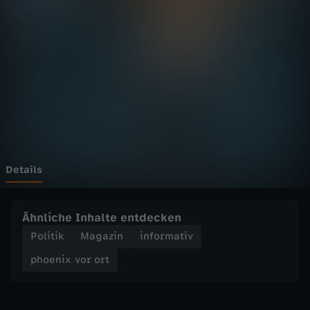
v
Wechseln zu: ZDFheute
o
r
o
r
t
Details
-
Ähnliche Inhalte entdecken
R
Politik
Magazin
informativ
phoenix vor ort
e
p