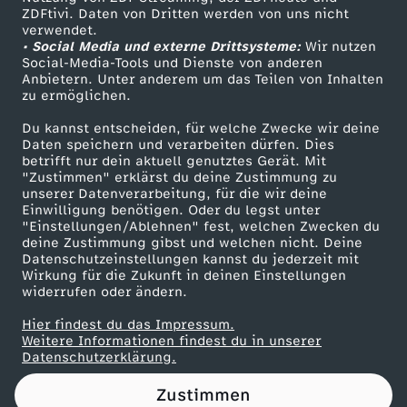
ZDFtivi. Daten von Dritten werden von uns nicht
S
Das ZDF
verwendet.
• Social Media und externe Drittsysteme:
Wir nutzen
ZDF Unternehmen
P
Social-Media-Tools und Dienste von anderen
Anbietern. Unter anderem um das Teilen von Inhalten
Karriere
zu ermöglichen.
D
Presseportal
Du kannst entscheiden, für welche Zwecke wir deine
ZDF goes Schule
Daten speichern und verarbeiten dürfen. Dies
w
betrifft nur dein aktuell genutztes Gerät. Mit
Werbefernsehen
"Zustimmen" erklärst du deine Zustimmung zu
i
unserer Datenverarbeitung, für die wir deine
Mainzelmännchen
Einwilligung benötigen. Oder du legst unter
"Einstellungen/Ablehnen" fest, welchen Zwecken du
r
deine Zustimmung gibst und welchen nicht. Deine
Datenschutzeinstellungen kannst du jederzeit mit
Wirkung für die Zukunft in deinen Einstellungen
d
widerrufen oder ändern.
n
Hier findest du das Impressum.
Partner
Weitere Informationen findest du in unserer
Datenschutzerklärung.
i
Zustimmen