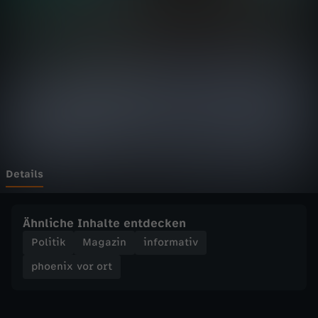
v
o
r
o
r
t
Details
-
Ähnliche Inhalte entdecken
R
Politik
Magazin
informativ
phoenix vor ort
i
c