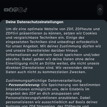
h
t
Deine Datenschutzeinstellungen
cmp-dialog-description
Um dir eine optimale Website von ZDF, ZDFheute und
e
ZDFtivi präsentieren zu können, setzen wir Cookies
und vergleichbare Techniken ein. Einige der
eingesetzten Techniken sind unbedingt erforderlich
r
für unser Angebot. Mit deiner Zustimmung dürfen wir
Mehr ZDF
Service
und unsere Dienstleister darüber hinaus
w
Informationen auf deinem Gerät speichern und/oder
ZDF-Apps
ZDFmitreden
abrufen. Dabei geben wir deine Daten ohne deine
Einwilligung nicht an Dritte weiter, die nicht unsere
a
Smart TV
Kontakt zum ZDF
direkten Dienstleister sind. Wir verwenden deine
Daten auch nicht zu kommerziellen Zwecken.
ZDFtext
Tickets
h
Zustimmungspflichtige Datenverarbeitung
Livestreams
Zuschauerservice
• Personalisierung:
Die Speicherung von bestimmten
l
Sendungen A-Z
Hilfe
Interaktionen ermöglicht uns, dein Erlebnis im
Angebot des ZDF an dich anzupassen und
TV-Programm
Personalisierungsfunktionen anzubieten. Dabei
:
personalisieren wir ausschließlich auf Basis deiner
Nutzung von ZDF Streaming, der ZDFheute und