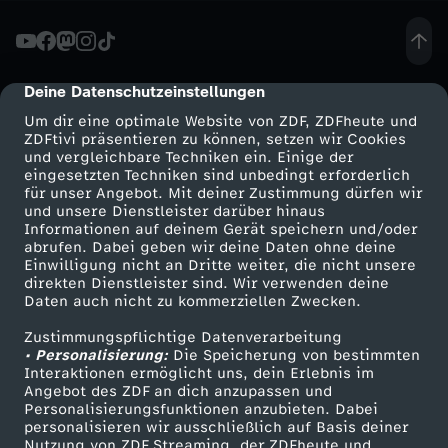
-
G
Deine Datenschutzeinstellungen
cmp-dialog-description
Um dir eine optimale Website von ZDF, ZDFheute und
r
ZDFtivi präsentieren zu können, setzen wir Cookies
und vergleichbare Techniken ein. Einige der
eingesetzten Techniken sind unbedingt erforderlich
ü
für unser Angebot. Mit deiner Zustimmung dürfen wir
Mehr ZDF
Service
und unsere Dienstleister darüber hinaus
n
Informationen auf deinem Gerät speichern und/oder
ZDF-Apps
ZDFmitreden
abrufen. Dabei geben wir deine Daten ohne deine
Einwilligung nicht an Dritte weiter, die nicht unsere
i
Smart TV
Kontakt zum ZDF
direkten Dienstleister sind. Wir verwenden deine
Daten auch nicht zu kommerziellen Zwecken.
ZDFtext
Tickets
n
Zustimmungspflichtige Datenverarbeitung
Livestreams
Zuschauerservice
• Personalisierung:
Die Speicherung von bestimmten
H
Sendungen A-Z
Hilfe
Interaktionen ermöglicht uns, dein Erlebnis im
Angebot des ZDF an dich anzupassen und
TV-Programm
Personalisierungsfunktionen anzubieten. Dabei
a
personalisieren wir ausschließlich auf Basis deiner
Nutzung von ZDF Streaming, der ZDFheute und