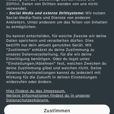
ZDFtivi. Daten von Dritten werden von uns nicht
m
Das ZDF
verwendet.
• Social Media und externe Drittsysteme:
Wir nutzen
ZDF Unternehmen
b
Social-Media-Tools und Dienste von anderen
Anbietern. Unter anderem um das Teilen von Inhalten
Karriere
zu ermöglichen.
u
Presseportal
Du kannst entscheiden, für welche Zwecke wir deine
ZDF goes Schule
Daten speichern und verarbeiten dürfen. Dies
r
betrifft nur dein aktuell genutztes Gerät. Mit
Werbefernsehen
"Zustimmen" erklärst du deine Zustimmung zu
g
unserer Datenverarbeitung, für die wir deine
Mainzelmännchen
Einwilligung benötigen. Oder du legst unter
"Einstellungen/Ablehnen" fest, welchen Zwecken du
:
deine Zustimmung gibst und welchen nicht. Deine
Datenschutzeinstellungen kannst du jederzeit mit
Wirkung für die Zukunft in deinen Einstellungen
N
widerrufen oder ändern.
e
Hier findest du das Impressum.
Partner
Weitere Informationen findest du in unserer
Datenschutzerklärung.
u
Zustimmen