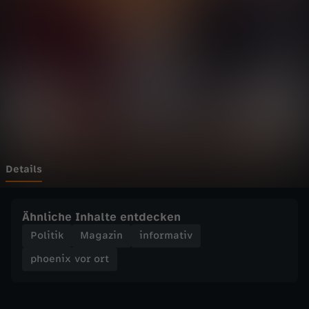
v
o
r
o
r
t
Details
-
Ähnliche Inhalte entdecken
R
Politik
Magazin
informativ
phoenix vor ort
o
t