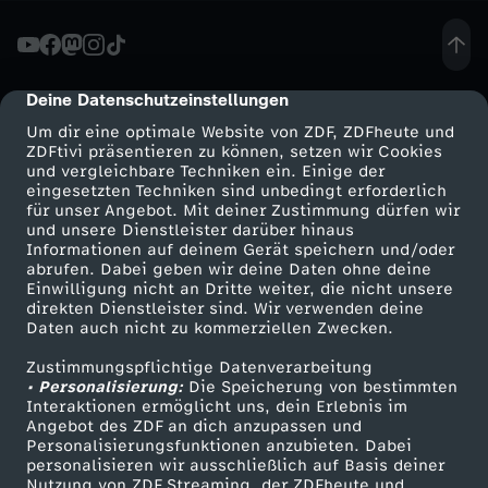
t
e
Deine Datenschutzeinstellungen
cmp-dialog-description
Um dir eine optimale Website von ZDF, ZDFheute und
u
ZDFtivi präsentieren zu können, setzen wir Cookies
und vergleichbare Techniken ein. Einige der
eingesetzten Techniken sind unbedingt erforderlich
n
für unser Angebot. Mit deiner Zustimmung dürfen wir
Mehr ZDF
Service
und unsere Dienstleister darüber hinaus
d
Informationen auf deinem Gerät speichern und/oder
ZDF-Apps
ZDFmitreden
abrufen. Dabei geben wir deine Daten ohne deine
Einwilligung nicht an Dritte weiter, die nicht unsere
R
Smart TV
Kontakt zum ZDF
direkten Dienstleister sind. Wir verwenden deine
Daten auch nicht zu kommerziellen Zwecken.
ZDFtext
Tickets
u
Zustimmungspflichtige Datenverarbeitung
Livestreams
Zuschauerservice
• Personalisierung:
Die Speicherung von bestimmten
b
Sendungen A-Z
Hilfe
Interaktionen ermöglicht uns, dein Erlebnis im
Angebot des ZDF an dich anzupassen und
TV-Programm
Personalisierungsfunktionen anzubieten. Dabei
i
personalisieren wir ausschließlich auf Basis deiner
Nutzung von ZDF Streaming, der ZDFheute und