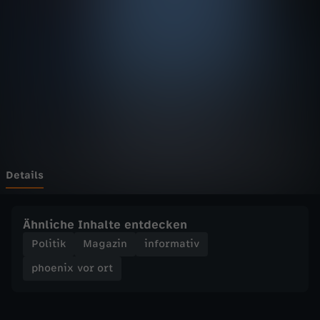
v
o
r
o
r
t
Details
-
Ähnliche Inhalte entdecken
R
Politik
Magazin
informativ
phoenix vor ort
u
t