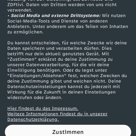
ZDFtivi. Daten von Dritten werden von uns nicht
o
Das ZDF
verwendet.
• Social Media und externe Drittsysteme:
Wir nutzen
ZDF Unternehmen
b
Social-Media-Tools und Dienste von anderen
Anbietern. Unter anderem um das Teilen von Inhalten
Karriere
zu ermöglichen.
e
Presseportal
Du kannst entscheiden, für welche Zwecke wir deine
ZDF goes Schule
Daten speichern und verarbeiten dürfen. Dies
i
betrifft nur dein aktuell genutztes Gerät. Mit
Werbefernsehen
"Zustimmen" erklärst du deine Zustimmung zu
m
unserer Datenverarbeitung, für die wir deine
Mainzelmännchen
Einwilligung benötigen. Oder du legst unter
"Einstellungen/Ablehnen" fest, welchen Zwecken du
N
deine Zustimmung gibst und welchen nicht. Deine
Datenschutzeinstellungen kannst du jederzeit mit
Wirkung für die Zukunft in deinen Einstellungen
A
widerrufen oder ändern.
T
Hier findest du das Impressum.
Partner
Weitere Informationen findest du in unserer
Datenschutzerklärung.
O
Zustimmen