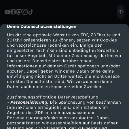
r
l
Deine Datenschutzeinstellungen
cmp-dialog-description
Um dir eine optimale Website von ZDF, ZDFheute und
a
ZDFtivi präsentieren zu können, setzen wir Cookies
und vergleichbare Techniken ein. Einige der
eingesetzten Techniken sind unbedingt erforderlich
n
für unser Angebot. Mit deiner Zustimmung dürfen wir
Mehr ZDF
Service
und unsere Dienstleister darüber hinaus
d
Informationen auf deinem Gerät speichern und/oder
ZDF-Apps
ZDFmitreden
abrufen. Dabei geben wir deine Daten ohne deine
Einwilligung nicht an Dritte weiter, die nicht unsere
:
Smart TV
Kontakt zum ZDF
direkten Dienstleister sind. Wir verwenden deine
Daten auch nicht zu kommerziellen Zwecken.
ZDFtext
Tickets
R
Zustimmungspflichtige Datenverarbeitung
Livestreams
Zuschauerservice
• Personalisierung:
Die Speicherung von bestimmten
e
Sendungen A-Z
Hilfe
Interaktionen ermöglicht uns, dein Erlebnis im
Angebot des ZDF an dich anzupassen und
TV-Programm
Personalisierungsfunktionen anzubieten. Dabei
g
personalisieren wir ausschließlich auf Basis deiner
Nutzung von ZDF Streaming, der ZDFheute und