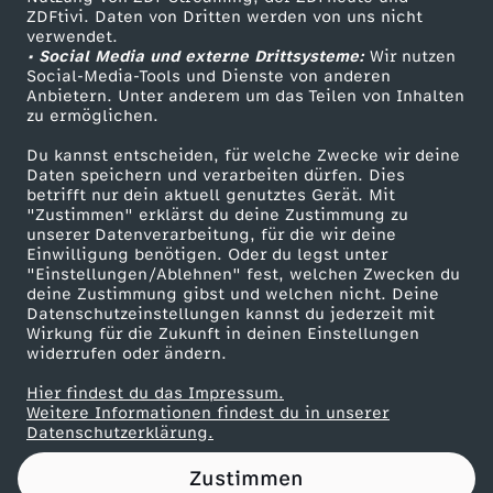
ZDFtivi. Daten von Dritten werden von uns nicht
i
Das ZDF
verwendet.
• Social Media und externe Drittsysteme:
Wir nutzen
ZDF Unternehmen
e
Social-Media-Tools und Dienste von anderen
Anbietern. Unter anderem um das Teilen von Inhalten
Karriere
zu ermöglichen.
r
Presseportal
Du kannst entscheiden, für welche Zwecke wir deine
ZDF goes Schule
Daten speichern und verarbeiten dürfen. Dies
u
betrifft nur dein aktuell genutztes Gerät. Mit
Werbefernsehen
"Zustimmen" erklärst du deine Zustimmung zu
n
unserer Datenverarbeitung, für die wir deine
Mainzelmännchen
Einwilligung benötigen. Oder du legst unter
"Einstellungen/Ablehnen" fest, welchen Zwecken du
g
deine Zustimmung gibst und welchen nicht. Deine
Datenschutzeinstellungen kannst du jederzeit mit
Wirkung für die Zukunft in deinen Einstellungen
s
widerrufen oder ändern.
e
Hier findest du das Impressum.
Partner
Weitere Informationen findest du in unserer
Datenschutzerklärung.
r
Zustimmen