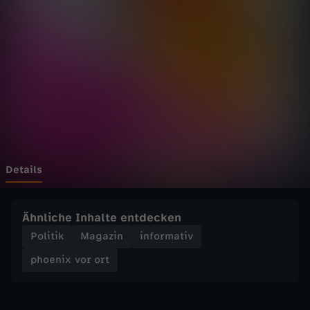
v
o
r
o
r
t
Details
-
Ähnliche Inhalte entdecken
S
Politik
Magazin
informativ
phoenix vor ort
a
a