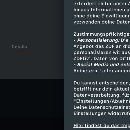
erforderlich für unser
hinaus Informationen a
ohne deine Einwilligung
verwenden deine Daten
Zustimmungspflichtige
• Personalisierung:
Die 
Angebot des ZDF an dic
Details
personalisieren wir au
ZDFtivi. Daten von Dri
• Social Media und ext
Anbietern. Unter ander
Ähnliche 
Du kannst entscheiden,
Politik
Ma
betrifft nur dein aktu
Datenverarbeitung, für 
"Einstellungen/Ablehn
Deine Datenschutzeinst
Einstellungen widerruf
Hier findest du das Im