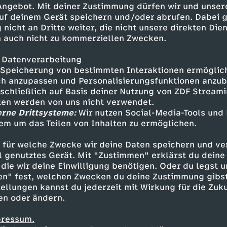
 Angebot. Mit deiner Zustimmung dürfen wir und unser
uf deinem Gerät speichern und/oder abrufen. Dabei 
 nicht an Dritte weiter, die nicht unsere direkten Dien
 auch nicht zu kommerziellen Zwecken.
 Datenverarbeitung
Speicherung von bestimmten Interaktionen ermöglicht
h anzupassen und Personalisierungsfunktionen anzub
sschließlich auf Basis deiner Nutzung von ZDF Stream
tten werden von uns nicht verwendet.
erne Drittsysteme:
Wir nutzen Social-Media-Tools und
em um das Teilen von Inhalten zu ermöglichen.
Inhalte entdecken
 für welche Zwecke wir deine Daten speichern und ver
gazin
informativ
phoenix vor ort
ell genutztes Gerät. Mit "Zustimmen" erklärst du dein
die wir deine Einwilligung benötigen. Oder du legst u
en" fest, welchen Zwecken du deine Zustimmung gibst
ellungen kannst du jederzeit mit Wirkung für die Zuku
en oder ändern.
pressum.