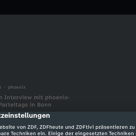
5
phoenix
 Interview mit phoenix-
arteitags in Bonn
zeinstellungen
cription
ebsite von ZDF, ZDFheute und ZDFtivi präsentieren zu
are Techniken ein. Einige der eingesetzten Techniken