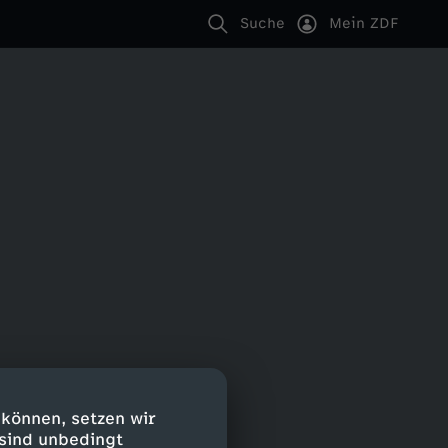
Suche
Mein ZDF
 können, setzen wir
 sind unbedingt