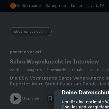
Startseite
Kategorien
Kinder
Live & TV
phoenix vor ort
phoenix vor ort
Sahra Wagenknecht im Interview
Politik
Magazin
informativ
15 Min.
12.01.202
Die BSW-Vorsitzende Sahra Wagenknecht im
Reporter Marc Steinhäuser am Rande des P
Deine Datenschut
cmp-dialog-des
Abspielen
Um dir eine optimale W
Cookies und vergleichb