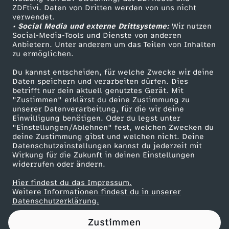
ZDFtivi. Daten von Dritten werden von uns nicht
g
Das ZDF
verwendet.
• Social Media und externe Drittsysteme:
Wir nutzen
ZDF Unternehmen
t
Social-Media-Tools und Dienste von anderen
Anbietern. Unter anderem um das Teilen von Inhalten
Karriere
zu ermöglichen.
C
Presseportal
Du kannst entscheiden, für welche Zwecke wir deine
ZDF goes Schule
Daten speichern und verarbeiten dürfen. Dies
o
betrifft nur dein aktuell genutztes Gerät. Mit
Werbefernsehen
"Zustimmen" erklärst du deine Zustimmung zu
s
unserer Datenverarbeitung, für die wir deine
Mainzelmännchen
Einwilligung benötigen. Oder du legst unter
"Einstellungen/Ablehnen" fest, welchen Zwecken du
t
deine Zustimmung gibst und welchen nicht. Deine
Datenschutzeinstellungen kannst du jederzeit mit
Wirkung für die Zukunft in deinen Einstellungen
a
widerrufen oder ändern.
Hier findest du das Impressum.
Partner
Weitere Informationen findest du in unserer
Datenschutzerklärung.
Zustimmen