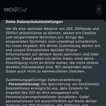
o
l
Deine Datenschutzeinstellungen
cmp-dialog-description
Um dir eine optimale Website von ZDF, ZDFheute und
z
ZDFtivi präsentieren zu können, setzen wir Cookies
und vergleichbare Techniken ein. Einige der
eingesetzten Techniken sind unbedingt erforderlich
e
für unser Angebot. Mit deiner Zustimmung dürfen wir
Mehr ZDF
Service
und unsere Dienstleister darüber hinaus
m
Informationen auf deinem Gerät speichern und/oder
ZDF-Apps
ZDFmitreden
abrufen. Dabei geben wir deine Daten ohne deine
Einwilligung nicht an Dritte weiter, die nicht unsere
p
Smart TV
Kontakt zum ZDF
direkten Dienstleister sind. Wir verwenden deine
Daten auch nicht zu kommerziellen Zwecken.
ZDFtext
Tickets
f
Zustimmungspflichtige Datenverarbeitung
Livestreams
Zuschauerservice
• Personalisierung:
Die Speicherung von bestimmten
ä
Sendungen A-Z
Hilfe
Interaktionen ermöglicht uns, dein Erlebnis im
Angebot des ZDF an dich anzupassen und
TV-Programm
Personalisierungsfunktionen anzubieten. Dabei
n
personalisieren wir ausschließlich auf Basis deiner
Nutzung von ZDF Streaming, der ZDFheute und