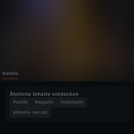
v
o
r
o
r
t
Details
-
Ähnliche Inhalte entdecken
S
Politik
Magazin
informativ
phoenix vor ort
c
h