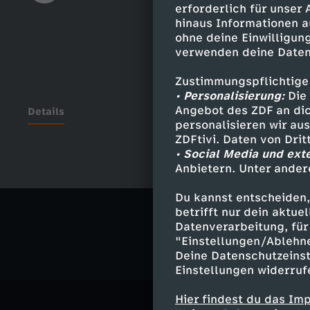
erforderlich für unser
hinaus Informationen a
ohne deine Einwilligung
verwenden deine Daten
Zustimmungspflichtige
• Personalisierung:
Die 
Angebot des ZDF an dic
Details
personalisieren wir au
ZDFtivi. Daten von Dri
• Social Media und ext
Anbietern. Unter ander
Ähnliche 
Du kannst entscheiden,
Politik
Ma
betrifft nur dein aktu
Datenverarbeitung, für 
"Einstellungen/Ablehn
Deine Datenschutzeinst
Einstellungen widerruf
Hier findest du das Im