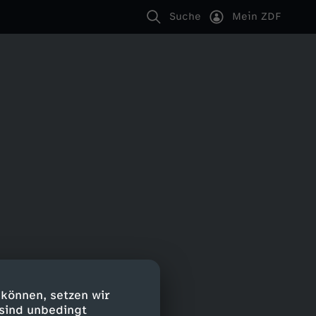
Suche
Mein ZDF
 können, setzen wir
 sind unbedingt