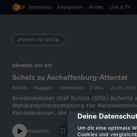
Startseite
Kategorien
Kinder
Live & TV
phoenix vor ort
phoenix vor ort
Scholz zu Aschaffenburg-Attentat
Politik
Magazin
informativ
3 Min.
23.01.2025
Bundeskanzler Olaf Scholz (SPD) äußerte 
Wahlkampfveranstaltung zur Messerattacke
Konsequenzen, die zu ziehen sind.
Deine Datenschut
cmp-dialog-des
Um dir eine optimale W
Abspielen
Cookies und vergleichb