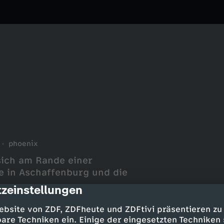
phoenix
sich am Rande einer
 in Aschaffenburg und die
zeinstellungen
cription
ebsite von ZDF, ZDFheute und ZDFtivi präsentieren zu
are Techniken ein. Einige der eingesetzten Techniken