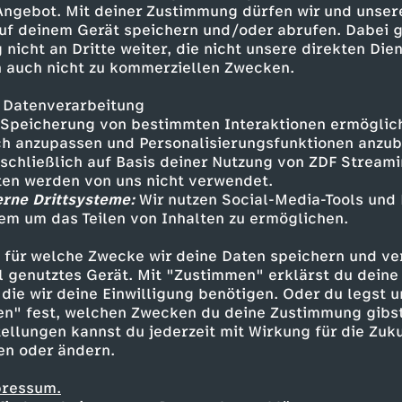
 Angebot. Mit deiner Zustimmung dürfen wir und unser
uf deinem Gerät speichern und/oder abrufen. Dabei 
 nicht an Dritte weiter, die nicht unsere direkten Dien
 auch nicht zu kommerziellen Zwecken.
 Datenverarbeitung
Speicherung von bestimmten Interaktionen ermöglicht
h anzupassen und Personalisierungsfunktionen anzub
sschließlich auf Basis deiner Nutzung von ZDF Stream
tten werden von uns nicht verwendet.
erne Drittsysteme:
Wir nutzen Social-Media-Tools und
em um das Teilen von Inhalten zu ermöglichen.
Inhalte entdecken
 für welche Zwecke wir deine Daten speichern und ver
gazin
informativ
phoenix vor ort
ell genutztes Gerät. Mit "Zustimmen" erklärst du dein
die wir deine Einwilligung benötigen. Oder du legst u
en" fest, welchen Zwecken du deine Zustimmung gibst
ellungen kannst du jederzeit mit Wirkung für die Zuku
en oder ändern.
pressum.