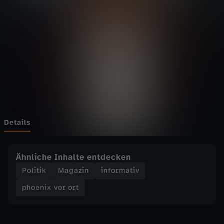
v
o
r
o
r
t
Details
-
Ähnliche Inhalte entdecken
S
Politik
Magazin
informativ
phoenix vor ort
c
h