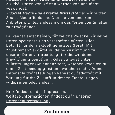
ZDFtivi. Daten von Dritten werden von uns nicht
-
Das ZDF
verwendet.
• Social Media und externe Drittsysteme:
Wir nutzen
ZDF Unternehmen
Z
Social-Media-Tools und Dienste von anderen
Anbietern. Unter anderem um das Teilen von Inhalten
Karriere
zu ermöglichen.
ö
Presseportal
Du kannst entscheiden, für welche Zwecke wir deine
ZDF goes Schule
Daten speichern und verarbeiten dürfen. Dies
l
betrifft nur dein aktuell genutztes Gerät. Mit
Werbefernsehen
"Zustimmen" erklärst du deine Zustimmung zu
l
unserer Datenverarbeitung, für die wir deine
Mainzelmännchen
Einwilligung benötigen. Oder du legst unter
"Einstellungen/Ablehnen" fest, welchen Zwecken du
e
deine Zustimmung gibst und welchen nicht. Deine
Datenschutzeinstellungen kannst du jederzeit mit
Wirkung für die Zukunft in deinen Einstellungen
n
widerrufen oder ändern.
:
Hier findest du das Impressum.
Partner
Weitere Informationen findest du in unserer
Datenschutzerklärung.
E
Zustimmen