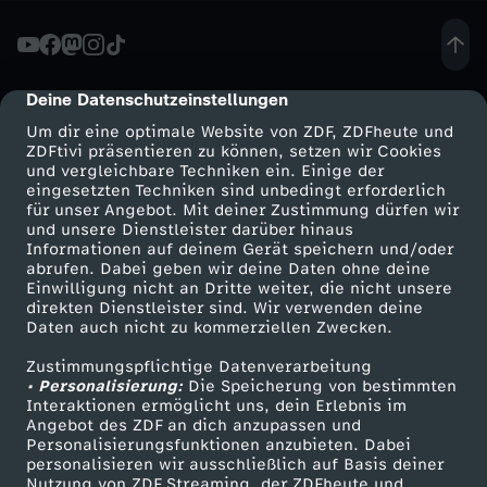
ü
t
Deine Datenschutzeinstellungen
cmp-dialog-description
Um dir eine optimale Website von ZDF, ZDFheute und
z
ZDFtivi präsentieren zu können, setzen wir Cookies
und vergleichbare Techniken ein. Einige der
eingesetzten Techniken sind unbedingt erforderlich
z
für unser Angebot. Mit deiner Zustimmung dürfen wir
Mehr ZDF
Service
und unsere Dienstleister darüber hinaus
u
Informationen auf deinem Gerät speichern und/oder
ZDF-Apps
ZDFmitreden
abrufen. Dabei geben wir deine Daten ohne deine
Einwilligung nicht an Dritte weiter, die nicht unsere
A
Smart TV
Kontakt zum ZDF
direkten Dienstleister sind. Wir verwenden deine
Daten auch nicht zu kommerziellen Zwecken.
ZDFtext
Tickets
u
Zustimmungspflichtige Datenverarbeitung
Livestreams
Zuschauerservice
• Personalisierung:
Die Speicherung von bestimmten
t
Sendungen A-Z
Hilfe
Interaktionen ermöglicht uns, dein Erlebnis im
Angebot des ZDF an dich anzupassen und
TV-Programm
Personalisierungsfunktionen anzubieten. Dabei
o
personalisieren wir ausschließlich auf Basis deiner
Nutzung von ZDF Streaming, der ZDFheute und