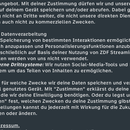
 Angebot. Mit deiner Zustimmung dürfen wir und unser
uf deinem Gerät speichern und/oder abrufen. Dabei 
 nicht an Dritte weiter, die nicht unsere direkten Dien
 auch nicht zu kommerziellen Zwecken.
 Datenverarbeitung
Speicherung von bestimmten Interaktionen ermöglicht
h anzupassen und Personalisierungsfunktionen anzub
sschließlich auf Basis deiner Nutzung von ZDF Stream
tten werden von uns nicht verwendet.
erne Drittsysteme:
Wir nutzen Social-Media-Tools und
em um das Teilen von Inhalten zu ermöglichen.
Inhalte entdecken
 für welche Zwecke wir deine Daten speichern und ver
gazin
informativ
phoenix vor ort
ell genutztes Gerät. Mit "Zustimmen" erklärst du dein
die wir deine Einwilligung benötigen. Oder du legst u
en" fest, welchen Zwecken du deine Zustimmung gibst
ellungen kannst du jederzeit mit Wirkung für die Zuku
en oder ändern.
pressum.