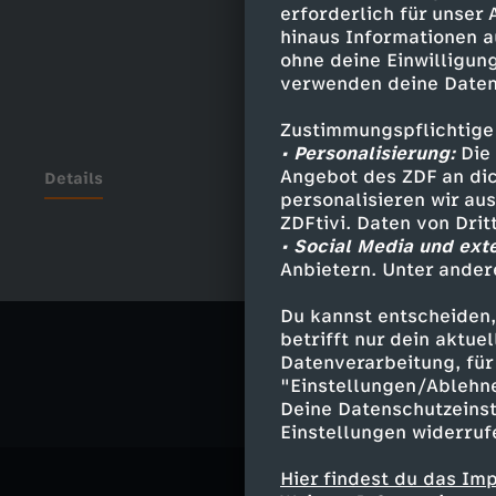
erforderlich für unser
hinaus Informationen a
ohne deine Einwilligung
verwenden deine Daten
Zustimmungspflichtige
• Personalisierung:
Die 
Angebot des ZDF an dic
Details
personalisieren wir au
ZDFtivi. Daten von Dri
• Social Media und ext
Anbietern. Unter ander
Ähnliche 
Du kannst entscheiden,
Politik
Ma
betrifft nur dein aktu
Datenverarbeitung, für 
"Einstellungen/Ablehn
Deine Datenschutzeinst
Einstellungen widerruf
Hier findest du das Im