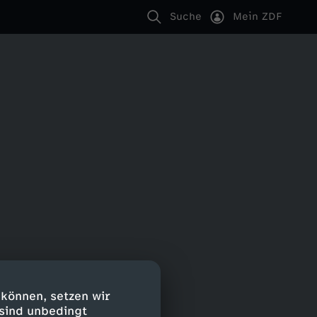
Suche
Mein ZDF
 können, setzen wir
 sind unbedingt