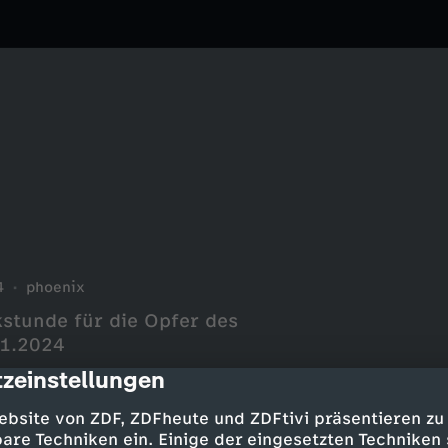
4
phoenix
kstunde für die Opfer des
01.2024
zeinstellungen
cription
ebsite von ZDF, ZDFheute und ZDFtivi präsentieren zu
are Techniken ein. Einige der eingesetzten Techniken