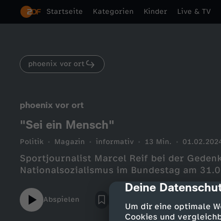
Startseite
Kategorien
Kinder
Live & TV
phoenix vor ort
phoenix vor ort
"Sei ein Mensch"
Politik
Magazin
informativ
13 Min.
01.02.202
Sportjournalist Marcel Reif bei der Geden
Nationalsozialismus im Bundestag am 31.
Deine Datenschut
cmp-dialog-des
Abspielen
Um dir eine optimale W
Cookies und vergleichb