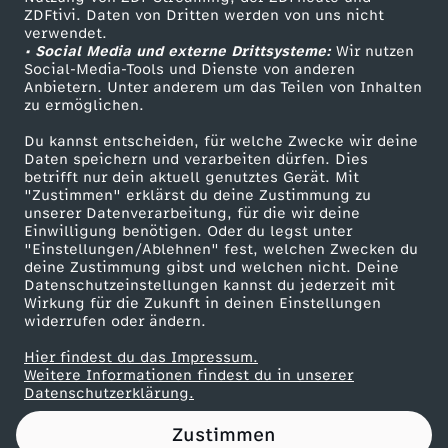
ZDFtivi. Daten von Dritten werden von uns nicht
u
Das ZDF
verwendet.
• Social Media und externe Drittsysteme:
Wir nutzen
ZDF Unternehmen
r
Social-Media-Tools und Dienste von anderen
Anbietern. Unter anderem um das Teilen von Inhalten
Karriere
zu ermöglichen.
o
Presseportal
Du kannst entscheiden, für welche Zwecke wir deine
ZDF goes Schule
Daten speichern und verarbeiten dürfen. Dies
p
betrifft nur dein aktuell genutztes Gerät. Mit
Werbefernsehen
"Zustimmen" erklärst du deine Zustimmung zu
a
unserer Datenverarbeitung, für die wir deine
Mainzelmännchen
Einwilligung benötigen. Oder du legst unter
"Einstellungen/Ablehnen" fest, welchen Zwecken du
:
deine Zustimmung gibst und welchen nicht. Deine
Datenschutzeinstellungen kannst du jederzeit mit
Wirkung für die Zukunft in deinen Einstellungen
"
widerrufen oder ändern.
R
Hier findest du das Impressum.
Partner
Weitere Informationen findest du in unserer
Datenschutzerklärung.
u
Zustimmen