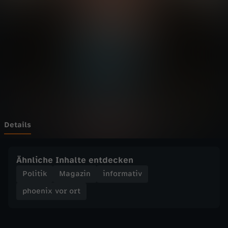
v
Wechseln zu: ZDFheute
o
r
o
r
t
Details
-
Ähnliche Inhalte entdecken
S
Politik
Magazin
informativ
phoenix vor ort
e
l