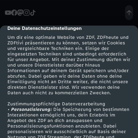
e
n
Deine Datenschutzeinstellungen
cmp-dialog-description
Um dir eine optimale Website von ZDF, ZDFheute und
s
ZDFtivi präsentieren zu können, setzen wir Cookies
und vergleichbare Techniken ein. Einige der
eingesetzten Techniken sind unbedingt erforderlich
k
für unser Angebot. Mit deiner Zustimmung dürfen wir
Mehr ZDF
Service
und unsere Dienstleister darüber hinaus
y
Informationen auf deinem Gerät speichern und/oder
ZDF-Apps
ZDFmitreden
abrufen. Dabei geben wir deine Daten ohne deine
Einwilligung nicht an Dritte weiter, die nicht unsere
j
Smart TV
Kontakt zum ZDF
direkten Dienstleister sind. Wir verwenden deine
Daten auch nicht zu kommerziellen Zwecken.
ZDFtext
Tickets
i
Zustimmungspflichtige Datenverarbeitung
Livestreams
Zuschauerservice
• Personalisierung:
Die Speicherung von bestimmten
n
Sendungen A-Z
Hilfe
Interaktionen ermöglicht uns, dein Erlebnis im
Angebot des ZDF an dich anzupassen und
TV-Programm
Personalisierungsfunktionen anzubieten. Dabei
E
personalisieren wir ausschließlich auf Basis deiner
Nutzung von ZDF Streaming, der ZDFheute und