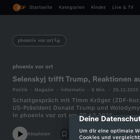
Startseite
Kategorien
Kinder
Live & TV
phoenix vor ort
phoenix vor ort
Selenskyj trifft Trump, Reaktionen 
Politik
Magazin
informativ
6 Min.
29.12.2025
Schaltgespräch mit Timm Kröger (ZDF-Kor
US-Präsident Donald Trump und Wolodymyr
in phoenix vor ort am 29.12.2025
Deine Datenschut
cmp-dialog-des
Um dir eine optimale W
Abspielen
Cookies und vergleichb