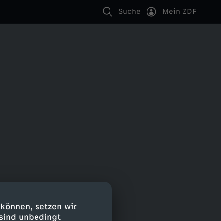
Suche
Mein ZDF
 können, setzen wir
 sind unbedingt