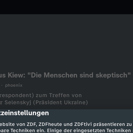
aus Kiew: "Die Menschen sind skeptisch"
phoenix
respondent) zum Treffen von
 Selenskyj (Präsident Ukraine)
zeinstellungen
cription
ebsite von ZDF, ZDFheute und ZDFtivi präsentieren zu
are Techniken ein. Einige der eingesetzten Techniken