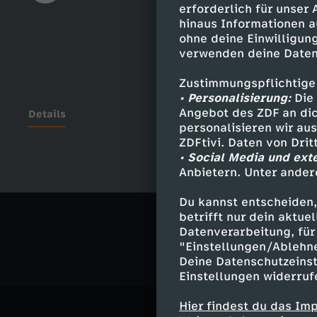
erforderlich für unser
hinaus Informationen a
ohne deine Einwilligung
verwenden deine Daten
Zustimmungspflichtige
• Personalisierung:
Die 
Angebot des ZDF an dic
Details
personalisieren wir au
ZDFtivi. Daten von Dri
• Social Media und ext
Anbietern. Unter ander
Ähnliche 
Du kannst entscheiden,
Politik
Ma
betrifft nur dein aktu
Datenverarbeitung, für 
"Einstellungen/Ablehn
Deine Datenschutzeinst
Einstellungen widerruf
Hier findest du das Im