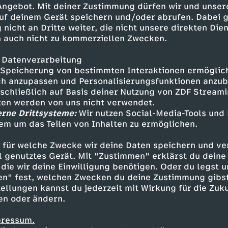
 Angebot. Mit deiner Zustimmung dürfen wir und unser
uf deinem Gerät speichern und/oder abrufen. Dabei 
 nicht an Dritte weiter, die nicht unsere direkten Dien
 auch nicht zu kommerziellen Zwecken.
 Datenverarbeitung
Speicherung von bestimmten Interaktionen ermöglicht
h anzupassen und Personalisierungsfunktionen anzub
sschließlich auf Basis deiner Nutzung von ZDF Stream
tten werden von uns nicht verwendet.
erne Drittsysteme:
Wir nutzen Social-Media-Tools und
em um das Teilen von Inhalten zu ermöglichen.
Inhalte entdecken
 für welche Zwecke wir deine Daten speichern und ver
gazin
informativ
phoenix vor ort
ell genutztes Gerät. Mit "Zustimmen" erklärst du dein
die wir deine Einwilligung benötigen. Oder du legst u
en" fest, welchen Zwecken du deine Zustimmung gibst
ellungen kannst du jederzeit mit Wirkung für die Zuku
en oder ändern.
pressum.