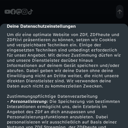
e
n
Deine Datenschutzeinstellungen
cmp-dialog-description
Um dir eine optimale Website von ZDF, ZDFheute und
s
ZDFtivi präsentieren zu können, setzen wir Cookies
und vergleichbare Techniken ein. Einige der
eingesetzten Techniken sind unbedingt erforderlich
k
für unser Angebot. Mit deiner Zustimmung dürfen wir
Mehr ZDF
Service
und unsere Dienstleister darüber hinaus
y
Informationen auf deinem Gerät speichern und/oder
ZDF-Apps
ZDFmitreden
abrufen. Dabei geben wir deine Daten ohne deine
Einwilligung nicht an Dritte weiter, die nicht unsere
j
Smart TV
Kontakt zum ZDF
direkten Dienstleister sind. Wir verwenden deine
Daten auch nicht zu kommerziellen Zwecken.
ZDFtext
Tickets
u
Zustimmungspflichtige Datenverarbeitung
Livestreams
Zuschauerservice
• Personalisierung:
Die Speicherung von bestimmten
n
Sendungen A-Z
Hilfe
Interaktionen ermöglicht uns, dein Erlebnis im
Angebot des ZDF an dich anzupassen und
TV-Programm
Personalisierungsfunktionen anzubieten. Dabei
d
personalisieren wir ausschließlich auf Basis deiner
Nutzung von ZDF Streaming, der ZDFheute und