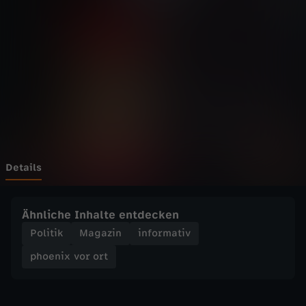
v
o
r
o
r
t
Details
-
Ähnliche Inhalte entdecken
S
Politik
Magazin
informativ
phoenix vor ort
e
l