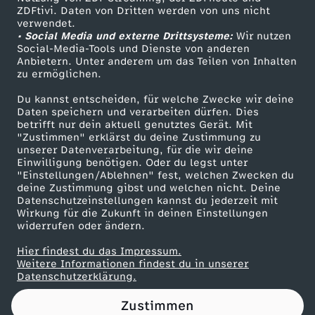
ZDFtivi. Daten von Dritten werden von uns nicht
C
Das ZDF
verwendet.
• Social Media und externe Drittsysteme:
Wir nutzen
ZDF Unternehmen
o
Social-Media-Tools und Dienste von anderen
Anbietern. Unter anderem um das Teilen von Inhalten
Karriere
zu ermöglichen.
s
Presseportal
Du kannst entscheiden, für welche Zwecke wir deine
ZDF goes Schule
Daten speichern und verarbeiten dürfen. Dies
t
betrifft nur dein aktuell genutztes Gerät. Mit
Werbefernsehen
"Zustimmen" erklärst du deine Zustimmung zu
a
unserer Datenverarbeitung, für die wir deine
Mainzelmännchen
Einwilligung benötigen. Oder du legst unter
"Einstellungen/Ablehnen" fest, welchen Zwecken du
v
deine Zustimmung gibst und welchen nicht. Deine
Datenschutzeinstellungen kannst du jederzeit mit
Wirkung für die Zukunft in deinen Einstellungen
o
widerrufen oder ändern.
r
Hier findest du das Impressum.
Partner
Weitere Informationen findest du in unserer
Datenschutzerklärung.
d
Zustimmen