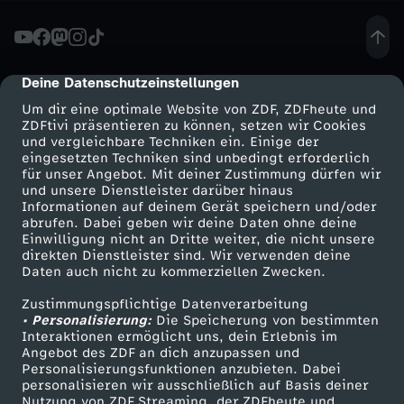
d
e
Deine Datenschutzeinstellungen
cmp-dialog-description
Um dir eine optimale Website von ZDF, ZDFheute und
r
ZDFtivi präsentieren zu können, setzen wir Cookies
und vergleichbare Techniken ein. Einige der
eingesetzten Techniken sind unbedingt erforderlich
s
für unser Angebot. Mit deiner Zustimmung dürfen wir
Mehr ZDF
Service
und unsere Dienstleister darüber hinaus
e
Informationen auf deinem Gerät speichern und/oder
ZDF-Apps
ZDFmitreden
abrufen. Dabei geben wir deine Daten ohne deine
Einwilligung nicht an Dritte weiter, die nicht unsere
n
Smart TV
Kontakt zum ZDF
direkten Dienstleister sind. Wir verwenden deine
Daten auch nicht zu kommerziellen Zwecken.
ZDFtext
Tickets
d
Zustimmungspflichtige Datenverarbeitung
Livestreams
Zuschauerservice
• Personalisierung:
Die Speicherung von bestimmten
u
Sendungen A-Z
Hilfe
Interaktionen ermöglicht uns, dein Erlebnis im
Angebot des ZDF an dich anzupassen und
TV-Programm
Personalisierungsfunktionen anzubieten. Dabei
n
personalisieren wir ausschließlich auf Basis deiner
Nutzung von ZDF Streaming, der ZDFheute und