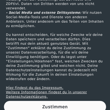
ZDFtivi. Daten von Dritten werden von uns nicht
g
Das ZDF
verwendet.
• Social Media und externe Drittsysteme:
Wir nutzen
ZDF Unternehmen
z
Social-Media-Tools und Dienste von anderen
Anbietern. Unter anderem um das Teilen von Inhalten
Karriere
zu ermöglichen.
u
Presseportal
Du kannst entscheiden, für welche Zwecke wir deine
ZDF goes Schule
Daten speichern und verarbeiten dürfen. Dies
m
betrifft nur dein aktuell genutztes Gerät. Mit
Werbefernsehen
"Zustimmen" erklärst du deine Zustimmung zu
A
unserer Datenverarbeitung, für die wir deine
Mainzelmännchen
Einwilligung benötigen. Oder du legst unter
"Einstellungen/Ablehnen" fest, welchen Zwecken du
b
deine Zustimmung gibst und welchen nicht. Deine
Datenschutzeinstellungen kannst du jederzeit mit
Wirkung für die Zukunft in deinen Einstellungen
s
widerrufen oder ändern.
c
Hier findest du das Impressum.
Partner
Weitere Informationen findest du in unserer
Datenschutzerklärung.
h
Zustimmen