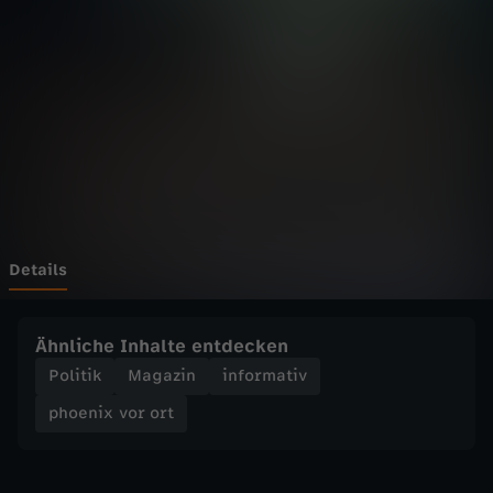
v
o
r
o
r
t
Details
-
Ähnliche Inhalte entdecken
S
Politik
Magazin
informativ
phoenix vor ort
o
n