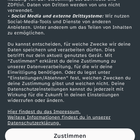
ZDFtivi. Daten von Dritten werden von uns nicht
T
Das ZDF
verwendet.
• Social Media und externe Drittsysteme:
Wir nutzen
ZDF Unternehmen
a
Social-Media-Tools und Dienste von anderen
Anbietern. Unter anderem um das Teilen von Inhalten
Karriere
zu ermöglichen.
n
Presseportal
Du kannst entscheiden, für welche Zwecke wir deine
ZDF goes Schule
Daten speichern und verarbeiten dürfen. Dies
n
betrifft nur dein aktuell genutztes Gerät. Mit
Werbefernsehen
"Zustimmen" erklärst du deine Zustimmung zu
a
unserer Datenverarbeitung, für die wir deine
Mainzelmännchen
Einwilligung benötigen. Oder du legst unter
"Einstellungen/Ablehnen" fest, welchen Zwecken du
u
deine Zustimmung gibst und welchen nicht. Deine
Datenschutzeinstellungen kannst du jederzeit mit
Wirkung für die Zukunft in deinen Einstellungen
s
widerrufen oder ändern.
T
Hier findest du das Impressum.
Partner
Weitere Informationen findest du in unserer
Datenschutzerklärung.
e
Zustimmen