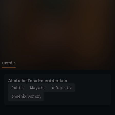
v
o
r
o
r
t
Details
-
Ähnliche Inhalte entdecken
S
Politik
Magazin
informativ
phoenix vor ort
o
p