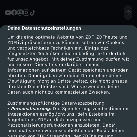
h
i
Deine Datenschutzeinstellungen
cmp-dialog-description
Um dir eine optimale Website von ZDF, ZDFheute und
e
ZDFtivi präsentieren zu können, setzen wir Cookies
und vergleichbare Techniken ein. Einige der
eingesetzten Techniken sind unbedingt erforderlich
v
für unser Angebot. Mit deiner Zustimmung dürfen wir
Mehr ZDF
Service
und unsere Dienstleister darüber hinaus
o
Informationen auf deinem Gerät speichern und/oder
ZDF-Apps
ZDFmitreden
abrufen. Dabei geben wir deine Daten ohne deine
Einwilligung nicht an Dritte weiter, die nicht unsere
n
Smart TV
Kontakt zum ZDF
direkten Dienstleister sind. Wir verwenden deine
Daten auch nicht zu kommerziellen Zwecken.
ZDFtext
Tickets
d
Zustimmungspflichtige Datenverarbeitung
Livestreams
Zuschauerservice
• Personalisierung:
Die Speicherung von bestimmten
e
Sendungen A-Z
Hilfe
Interaktionen ermöglicht uns, dein Erlebnis im
Angebot des ZDF an dich anzupassen und
TV-Programm
Personalisierungsfunktionen anzubieten. Dabei
r
personalisieren wir ausschließlich auf Basis deiner
Nutzung von ZDF Streaming, der ZDFheute und