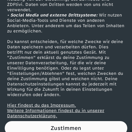
ZDFtivi. Daten von Dritten werden von uns nicht
s
Das ZDF
verwendet.
• Social Media und externe Drittsysteme:
Wir nutzen
ZDF Unternehmen
k
Social-Media-Tools und Dienste von anderen
Anbietern. Unter anderem um das Teilen von Inhalten
Karriere
zu ermöglichen.
l
Presseportal
Du kannst entscheiden, für welche Zwecke wir deine
ZDF goes Schule
Daten speichern und verarbeiten dürfen. Dies
a
betrifft nur dein aktuell genutztes Gerät. Mit
Werbefernsehen
"Zustimmen" erklärst du deine Zustimmung zu
u
unserer Datenverarbeitung, für die wir deine
Mainzelmännchen
Einwilligung benötigen. Oder du legst unter
"Einstellungen/Ablehnen" fest, welchen Zwecken du
s
deine Zustimmung gibst und welchen nicht. Deine
Datenschutzeinstellungen kannst du jederzeit mit
Wirkung für die Zukunft in deinen Einstellungen
u
widerrufen oder ändern.
r
Hier findest du das Impressum.
Partner
Weitere Informationen findest du in unserer
Datenschutzerklärung.
Zustimmen