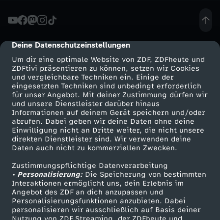
-
F
Deine Datenschutzeinstellungen
cmp-dialog-description
Um dir eine optimale Website von ZDF, ZDFheute und
r
ZDFtivi präsentieren zu können, setzen wir Cookies
und vergleichbare Techniken ein. Einige der
eingesetzten Techniken sind unbedingt erforderlich
a
für unser Angebot. Mit deiner Zustimmung dürfen wir
Mehr ZDF
Service
und unsere Dienstleister darüber hinaus
k
Informationen auf deinem Gerät speichern und/oder
ZDF-Apps
ZDFmitreden
abrufen. Dabei geben wir deine Daten ohne deine
Einwilligung nicht an Dritte weiter, die nicht unsere
t
Smart TV
Kontakt zum ZDF
direkten Dienstleister sind. Wir verwenden deine
Daten auch nicht zu kommerziellen Zwecken.
ZDFtext
Tickets
i
Zustimmungspflichtige Datenverarbeitung
Livestreams
Zuschauerservice
• Personalisierung:
Die Speicherung von bestimmten
o
Sendungen A-Z
Hilfe
Interaktionen ermöglicht uns, dein Erlebnis im
Angebot des ZDF an dich anzupassen und
TV-Programm
Personalisierungsfunktionen anzubieten. Dabei
n
personalisieren wir ausschließlich auf Basis deiner
Nutzung von ZDF Streaming, der ZDFheute und