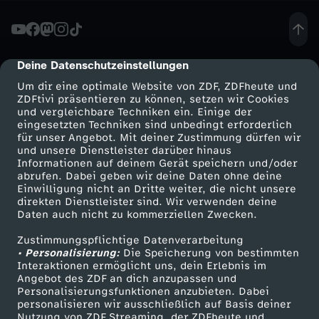
t
z
Deine Datenschutzeinstellungen
cmp-dialog-description
Um dir eine optimale Website von ZDF, ZDFheute und
e
ZDFtivi präsentieren zu können, setzen wir Cookies
und vergleichbare Techniken ein. Einige der
eingesetzten Techniken sind unbedingt erforderlich
n
für unser Angebot. Mit deiner Zustimmung dürfen wir
Mehr ZDF
Service
und unsere Dienstleister darüber hinaus
g
Informationen auf deinem Gerät speichern und/oder
ZDF-Apps
ZDFmitreden
abrufen. Dabei geben wir deine Daten ohne deine
Einwilligung nicht an Dritte weiter, die nicht unsere
e
Smart TV
Kontakt zum ZDF
direkten Dienstleister sind. Wir verwenden deine
Daten auch nicht zu kommerziellen Zwecken.
ZDFtext
Tickets
s
Zustimmungspflichtige Datenverarbeitung
Livestreams
Zuschauerservice
• Personalisierung:
Die Speicherung von bestimmten
p
Sendungen A-Z
Hilfe
Interaktionen ermöglicht uns, dein Erlebnis im
Angebot des ZDF an dich anzupassen und
TV-Programm
Personalisierungsfunktionen anzubieten. Dabei
r
personalisieren wir ausschließlich auf Basis deiner
Nutzung von ZDF Streaming, der ZDFheute und