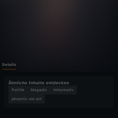
v
o
r
o
r
t
Details
-
Ähnliche Inhalte entdecken
S
Politik
Magazin
informativ
phoenix vor ort
p
i