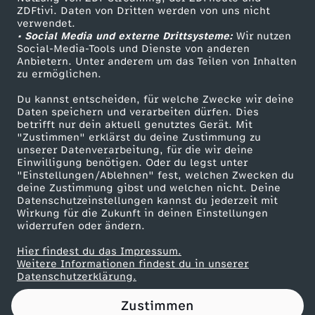
ZDFtivi. Daten von Dritten werden von uns nicht
ä
Das ZDF
verwendet.
• Social Media und externe Drittsysteme:
Wir nutzen
ZDF Unternehmen
c
Social-Media-Tools und Dienste von anderen
Anbietern. Unter anderem um das Teilen von Inhalten
Karriere
zu ermöglichen.
h
Presseportal
Du kannst entscheiden, für welche Zwecke wir deine
ZDF goes Schule
Daten speichern und verarbeiten dürfen. Dies
d
betrifft nur dein aktuell genutztes Gerät. Mit
Werbefernsehen
"Zustimmen" erklärst du deine Zustimmung zu
e
unserer Datenverarbeitung, für die wir deine
Mainzelmännchen
Einwilligung benötigen. Oder du legst unter
"Einstellungen/Ablehnen" fest, welchen Zwecken du
r
deine Zustimmung gibst und welchen nicht. Deine
Datenschutzeinstellungen kannst du jederzeit mit
Wirkung für die Zukunft in deinen Einstellungen
d
widerrufen oder ändern.
e
Hier findest du das Impressum.
Partner
Weitere Informationen findest du in unserer
Datenschutzerklärung.
u
Zustimmen