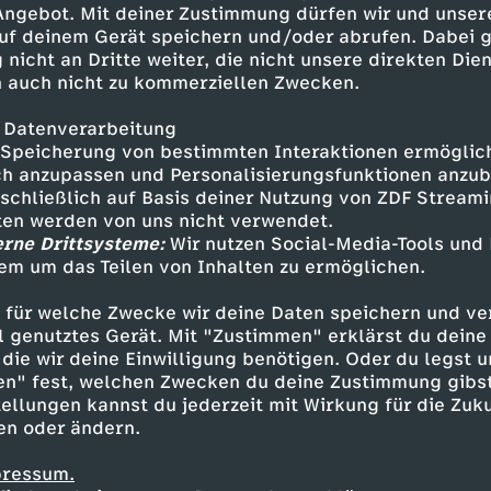
 Angebot. Mit deiner Zustimmung dürfen wir und unser
uf deinem Gerät speichern und/oder abrufen. Dabei 
 nicht an Dritte weiter, die nicht unsere direkten Dien
 auch nicht zu kommerziellen Zwecken.
 Datenverarbeitung
Speicherung von bestimmten Interaktionen ermöglicht
h anzupassen und Personalisierungsfunktionen anzub
sschließlich auf Basis deiner Nutzung von ZDF Stream
tten werden von uns nicht verwendet.
erne Drittsysteme:
Wir nutzen Social-Media-Tools und
em um das Teilen von Inhalten zu ermöglichen.
Inhalte entdecken
 für welche Zwecke wir deine Daten speichern und ver
gazin
informativ
phoenix vor ort
ell genutztes Gerät. Mit "Zustimmen" erklärst du dein
die wir deine Einwilligung benötigen. Oder du legst u
en" fest, welchen Zwecken du deine Zustimmung gibst
ellungen kannst du jederzeit mit Wirkung für die Zuku
en oder ändern.
pressum.