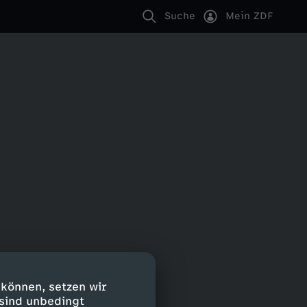
Suche
Mein ZDF
 können, setzen wir
 sind unbedingt