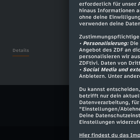
erforderlich für unser
hinaus Informationen a
ohne deine Einwilligung
verwenden deine Daten
Zustimmungspflichtige
• Personalisierung:
Die 
Angebot des ZDF an dic
Details
personalisieren wir au
ZDFtivi. Daten von Dri
• Social Media und ext
Anbietern. Unter ander
Ähnliche 
Du kannst entscheiden,
Politik
Ma
betrifft nur dein aktu
Datenverarbeitung, für 
"Einstellungen/Ablehn
Deine Datenschutzeinst
Einstellungen widerruf
Hier findest du das Im