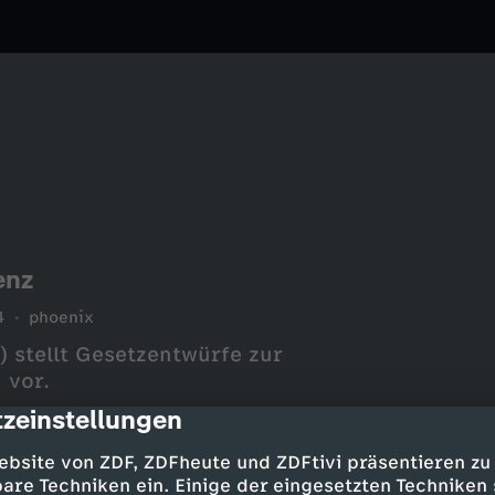
enz
4
phoenix
 stellt Gesetzentwürfe zur
 vor.
zeinstellungen
cription
ebsite von ZDF, ZDFheute und ZDFtivi präsentieren zu
are Techniken ein. Einige der eingesetzten Techniken