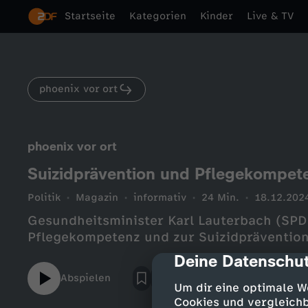
Startseite
Kategorien
Kinder
Live & TV
phoenix vor ort
phoenix vor ort
Suizidprävention und Pflegekompet
Politik
Magazin
informativ
24 Min.
18.12.202
Gesundheitsminister Karl Lauterbach (SPD)
Pflegekompetenz und zur Suizidprävention
Deine Datenschut
cmp-dialog-des
Abspielen
Um dir eine optimale W
Cookies und vergleichb