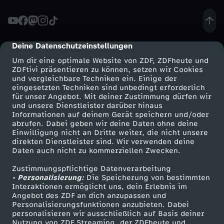
i
e
Deine Datenschutzeinstellungen
cmp-dialog-description
Um dir eine optimale Website von ZDF, ZDFheute und
n
ZDFtivi präsentieren zu können, setzen wir Cookies
und vergleichbare Techniken ein. Einige der
eingesetzten Techniken sind unbedingt erforderlich
:
für unser Angebot. Mit deiner Zustimmung dürfen wir
Mehr ZDF
Service
und unsere Dienstleister darüber hinaus
W
Informationen auf deinem Gerät speichern und/oder
ZDF-Apps
ZDFmitreden
abrufen. Dabei geben wir deine Daten ohne deine
Einwilligung nicht an Dritte weiter, die nicht unsere
i
Smart TV
Kontakt zum ZDF
direkten Dienstleister sind. Wir verwenden deine
Daten auch nicht zu kommerziellen Zwecken.
ZDFtext
Tickets
c
Zustimmungspflichtige Datenverarbeitung
Livestreams
Zuschauerservice
• Personalisierung:
Die Speicherung von bestimmten
h
Sendungen A-Z
Hilfe
Interaktionen ermöglicht uns, dein Erlebnis im
Angebot des ZDF an dich anzupassen und
TV-Programm
Personalisierungsfunktionen anzubieten. Dabei
t
personalisieren wir ausschließlich auf Basis deiner
Nutzung von ZDF Streaming, der ZDFheute und