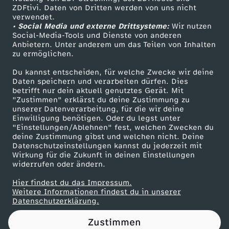
ZDFtivi. Daten von Dritten werden von uns nicht
i
Das ZDF
verwendet.
• Social Media und externe Drittsysteme:
Wir nutzen
ZDF Unternehmen
g
Social-Media-Tools und Dienste von anderen
Anbietern. Unter anderem um das Teilen von Inhalten
Karriere
zu ermöglichen.
,
Presseportal
Du kannst entscheiden, für welche Zwecke wir deine
ZDF goes Schule
Daten speichern und verarbeiten dürfen. Dies
d
betrifft nur dein aktuell genutztes Gerät. Mit
Werbefernsehen
"Zustimmen" erklärst du deine Zustimmung zu
a
unserer Datenverarbeitung, für die wir deine
Mainzelmännchen
Einwilligung benötigen. Oder du legst unter
"Einstellungen/Ablehnen" fest, welchen Zwecken du
s
deine Zustimmung gibst und welchen nicht. Deine
Datenschutzeinstellungen kannst du jederzeit mit
Wirkung für die Zukunft in deinen Einstellungen
s
widerrufen oder ändern.
E
Hier findest du das Impressum.
Partner
Weitere Informationen findest du in unserer
Datenschutzerklärung.
u
Zustimmen