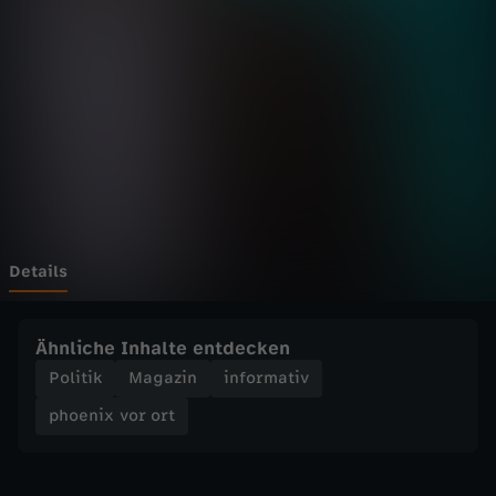
v
Wechseln zu: ZDFheute
o
r
o
r
t
Details
-
Ähnliche Inhalte entdecken
S
Politik
Magazin
informativ
phoenix vor ort
y
r