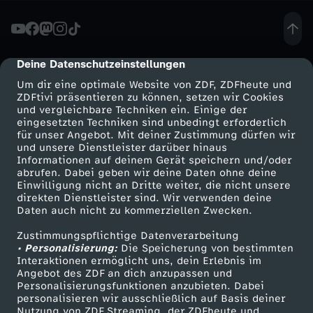
r
o
Deine Datenschutzeinstellungen
cmp-dialog-description
Um dir eine optimale Website von ZDF, ZDFheute und
r
ZDFtivi präsentieren zu können, setzen wir Cookies
und vergleichbare Techniken ein. Einige der
eingesetzten Techniken sind unbedingt erforderlich
i
für unser Angebot. Mit deiner Zustimmung dürfen wir
Mehr ZDF
Service
und unsere Dienstleister darüber hinaus
s
Informationen auf deinem Gerät speichern und/oder
ZDF-Apps
ZDFmitreden
abrufen. Dabei geben wir deine Daten ohne deine
Einwilligung nicht an Dritte weiter, die nicht unsere
m
Smart TV
Kontakt zum ZDF
direkten Dienstleister sind. Wir verwenden deine
Daten auch nicht zu kommerziellen Zwecken.
ZDFtext
Tickets
u
Zustimmungspflichtige Datenverarbeitung
Livestreams
Zuschauerservice
• Personalisierung:
Die Speicherung von bestimmten
s
Sendungen A-Z
Hilfe
Interaktionen ermöglicht uns, dein Erlebnis im
Angebot des ZDF an dich anzupassen und
TV-Programm
Personalisierungsfunktionen anzubieten. Dabei
e
personalisieren wir ausschließlich auf Basis deiner
Nutzung von ZDF Streaming, der ZDFheute und