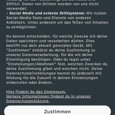
ZDFtivi. Daten von Dritten werden von uns nicht
x
Das ZDF
verwendet.
• Social Media und externe Drittsysteme:
Wir nutzen
ZDF Unternehmen
p
Social-Media-Tools und Dienste von anderen
Anbietern. Unter anderem um das Teilen von Inhalten
Karriere
zu ermöglichen.
e
Presseportal
Du kannst entscheiden, für welche Zwecke wir deine
ZDF goes Schule
Daten speichern und verarbeiten dürfen. Dies
r
betrifft nur dein aktuell genutztes Gerät. Mit
Werbefernsehen
"Zustimmen" erklärst du deine Zustimmung zu
t
unserer Datenverarbeitung, für die wir deine
Mainzelmännchen
Einwilligung benötigen. Oder du legst unter
"Einstellungen/Ablehnen" fest, welchen Zwecken du
e
deine Zustimmung gibst und welchen nicht. Deine
Datenschutzeinstellungen kannst du jederzeit mit
Wirkung für die Zukunft in deinen Einstellungen
z
widerrufen oder ändern.
u
Hier findest du das Impressum.
Partner
Weitere Informationen findest du in unserer
Datenschutzerklärung.
m
Zustimmen