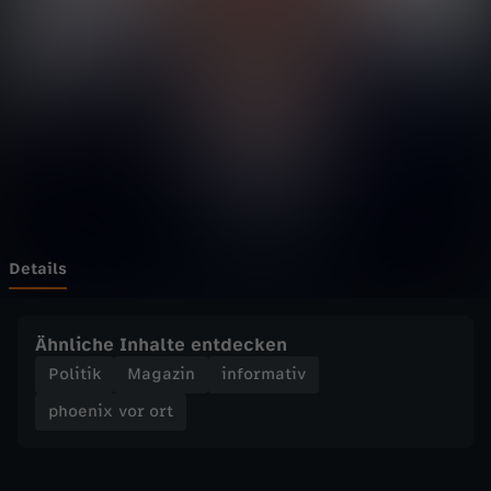
v
o
r
o
r
t
Details
-
Ähnliche Inhalte entdecken
T
Politik
Magazin
informativ
phoenix vor ort
e
r