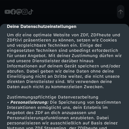
f
f
Deine Datenschutzeinstellungen
cmp-dialog-description
Um dir eine optimale Website von ZDF, ZDFheute und
e
ZDFtivi präsentieren zu können, setzen wir Cookies
und vergleichbare Techniken ein. Einige der
eingesetzten Techniken sind unbedingt erforderlich
n
für unser Angebot. Mit deiner Zustimmung dürfen wir
Mehr ZDF
Service
und unsere Dienstleister darüber hinaus
i
Informationen auf deinem Gerät speichern und/oder
ZDF-Apps
ZDFmitreden
abrufen. Dabei geben wir deine Daten ohne deine
Einwilligung nicht an Dritte weiter, die nicht unsere
n
Smart TV
Kontakt zum ZDF
direkten Dienstleister sind. Wir verwenden deine
Daten auch nicht zu kommerziellen Zwecken.
ZDFtext
Tickets
A
Zustimmungspflichtige Datenverarbeitung
Livestreams
Zuschauerservice
• Personalisierung:
Die Speicherung von bestimmten
l
Sendungen A-Z
Hilfe
Interaktionen ermöglicht uns, dein Erlebnis im
Angebot des ZDF an dich anzupassen und
TV-Programm
Personalisierungsfunktionen anzubieten. Dabei
a
personalisieren wir ausschließlich auf Basis deiner
Nutzung von ZDF Streaming, der ZDFheute und