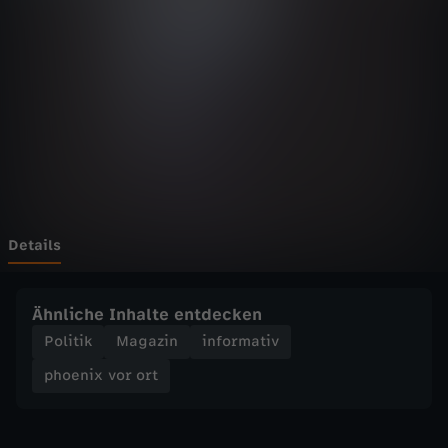
v
o
r
o
r
t
Details
-
Ähnliche Inhalte entdecken
T
Politik
Magazin
informativ
phoenix vor ort
r
e