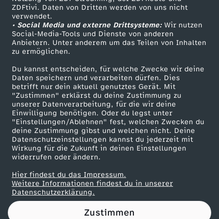
ZDFtivi. Daten von Dritten werden von uns nicht
s
Das ZDF
verwendet.
• Social Media und externe Drittsysteme:
Wir nutzen
ZDF Unternehmen
k
Social-Media-Tools und Dienste von anderen
Anbietern. Unter anderem um das Teilen von Inhalten
Karriere
zu ermöglichen.
a
Presseportal
Du kannst entscheiden, für welche Zwecke wir deine
ZDF goes Schule
Daten speichern und verarbeiten dürfen. Dies
:
betrifft nur dein aktuell genutztes Gerät. Mit
Werbefernsehen
"Zustimmen" erklärst du deine Zustimmung zu
"
unserer Datenverarbeitung, für die wir deine
Mainzelmännchen
Einwilligung benötigen. Oder du legst unter
"Einstellungen/Ablehnen" fest, welchen Zwecken du
D
deine Zustimmung gibst und welchen nicht. Deine
Datenschutzeinstellungen kannst du jederzeit mit
Wirkung für die Zukunft in deinen Einstellungen
e
widerrufen oder ändern.
r
Hier findest du das Impressum.
Partner
Weitere Informationen findest du in unserer
Datenschutzerklärung.
G
Zustimmen