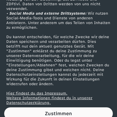
ZDFtivi. Daten von Dritten werden von uns nicht
a
Das ZDF
verwendet.
• Social Media und externe Drittsysteme:
Wir nutzen
ZDF Unternehmen
c
Social-Media-Tools und Dienste von anderen
Anbietern. Unter anderem um das Teilen von Inhalten
Karriere
zu ermöglichen.
h
Presseportal
Du kannst entscheiden, für welche Zwecke wir deine
ZDF goes Schule
Daten speichern und verarbeiten dürfen. Dies
l
betrifft nur dein aktuell genutztes Gerät. Mit
Werbefernsehen
"Zustimmen" erklärst du deine Zustimmung zu
e
unserer Datenverarbeitung, für die wir deine
Mainzelmännchen
Einwilligung benötigen. Oder du legst unter
"Einstellungen/Ablehnen" fest, welchen Zwecken du
s
deine Zustimmung gibst und welchen nicht. Deine
Datenschutzeinstellungen kannst du jederzeit mit
Wirkung für die Zukunft in deinen Einstellungen
e
widerrufen oder ändern.
i
Hier findest du das Impressum.
Partner
Weitere Informationen findest du in unserer
Datenschutzerklärung.
m
Zustimmen