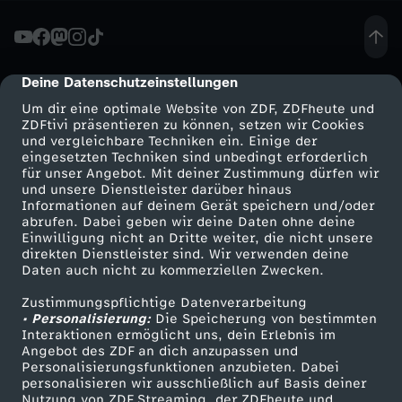
m
p
Deine Datenschutzeinstellungen
cmp-dialog-description
Um dir eine optimale Website von ZDF, ZDFheute und
-
ZDFtivi präsentieren zu können, setzen wir Cookies
und vergleichbare Techniken ein. Einige der
eingesetzten Techniken sind unbedingt erforderlich
R
für unser Angebot. Mit deiner Zustimmung dürfen wir
Mehr ZDF
Service
und unsere Dienstleister darüber hinaus
e
Informationen auf deinem Gerät speichern und/oder
ZDF-Apps
ZDFmitreden
abrufen. Dabei geben wir deine Daten ohne deine
Einwilligung nicht an Dritte weiter, die nicht unsere
d
Smart TV
Kontakt zum ZDF
direkten Dienstleister sind. Wir verwenden deine
Daten auch nicht zu kommerziellen Zwecken.
ZDFtext
Tickets
e
Zustimmungspflichtige Datenverarbeitung
Livestreams
Zuschauerservice
• Personalisierung:
Die Speicherung von bestimmten
:
Sendungen A-Z
Hilfe
Interaktionen ermöglicht uns, dein Erlebnis im
Angebot des ZDF an dich anzupassen und
TV-Programm
Personalisierungsfunktionen anzubieten. Dabei
N
personalisieren wir ausschließlich auf Basis deiner
Nutzung von ZDF Streaming, der ZDFheute und