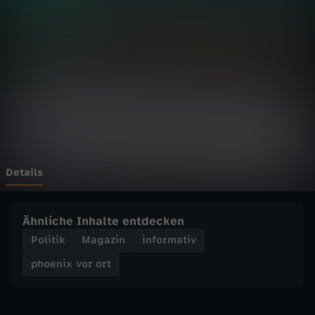
v
o
r
o
r
t
Details
-
Ähnliche Inhalte entdecken
T
Politik
Magazin
informativ
phoenix vor ort
r
u