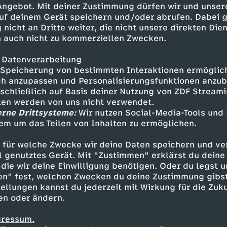
 Angebot. Mit deiner Zustimmung dürfen wir und unser
uf deinem Gerät speichern und/oder abrufen. Dabei 
 nicht an Dritte weiter, die nicht unsere direkten Dien
 auch nicht zu kommerziellen Zwecken.
 Datenverarbeitung
Speicherung von bestimmten Interaktionen ermöglicht
h anzupassen und Personalisierungsfunktionen anzub
sschließlich auf Basis deiner Nutzung von ZDF Stream
tten werden von uns nicht verwendet.
erne Drittsysteme:
Wir nutzen Social-Media-Tools und
em um das Teilen von Inhalten zu ermöglichen.
Inhalte entdecken
 für welche Zwecke wir deine Daten speichern und ver
gazin
informativ
phoenix vor ort
ell genutztes Gerät. Mit "Zustimmen" erklärst du dein
die wir deine Einwilligung benötigen. Oder du legst u
en" fest, welchen Zwecken du deine Zustimmung gibst
ellungen kannst du jederzeit mit Wirkung für die Zuku
en oder ändern.
pressum.