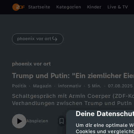
Startseite
Kategorien
Kinder
Live & TV
phoenix vor ort
phoenix vor ort
Trump und Putin: "Ein ziemlicher Eie
Politik
Magazin
informativ
5 Min.
07.08.2025
Schaltgespräch mit Armin Coerper (ZDF-K
Verhandlungen zwischen Trump und Putin
Deine Datenschut
cmp-dialog-des
Abspielen
Um dir eine optimale W
Cookies und vergleichb