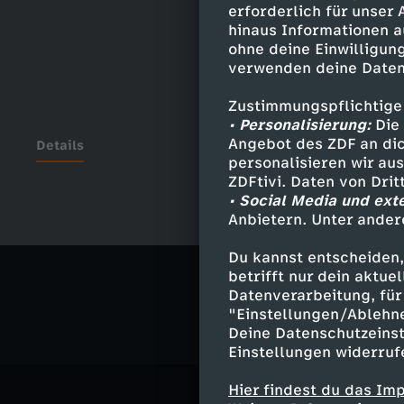
erforderlich für unser
hinaus Informationen a
ohne deine Einwilligung
verwenden deine Daten
Zustimmungspflichtige
• Personalisierung:
Die 
Angebot des ZDF an dic
Details
personalisieren wir au
ZDFtivi. Daten von Dri
• Social Media und ext
Anbietern. Unter ander
Ähnliche 
Du kannst entscheiden,
Politik
Ma
betrifft nur dein aktu
Datenverarbeitung, für 
"Einstellungen/Ablehn
Deine Datenschutzeinst
Einstellungen widerruf
Hier findest du das Im