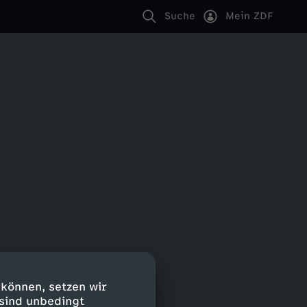
Suche
Mein ZDF
 können, setzen wir
 sind unbedingt