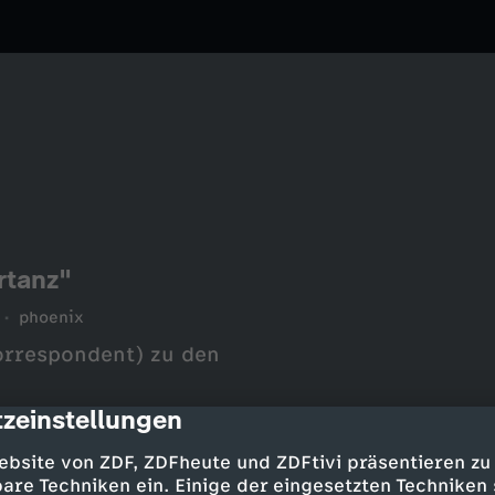
rtanz"
phoenix
orrespondent) zu den
zeinstellungen
cription
ebsite von ZDF, ZDFheute und ZDFtivi präsentieren zu
are Techniken ein. Einige der eingesetzten Techniken