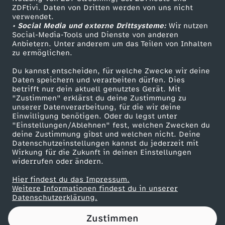
ZDFtivi. Daten von Dritten werden von uns nicht
o
Das ZDF
verwendet.
• Social Media und externe Drittsysteme:
Wir nutzen
ZDF Unternehmen
m
Social-Media-Tools und Dienste von anderen
Anbietern. Unter anderem um das Teilen von Inhalten
Karriere
zu ermöglichen.
a
Presseportal
Du kannst entscheiden, für welche Zwecke wir deine
ZDF goes Schule
Daten speichern und verarbeiten dürfen. Dies
t
betrifft nur dein aktuell genutztes Gerät. Mit
Werbefernsehen
"Zustimmen" erklärst du deine Zustimmung zu
i
unserer Datenverarbeitung, für die wir deine
Mainzelmännchen
Einwilligung benötigen. Oder du legst unter
"Einstellungen/Ablehnen" fest, welchen Zwecken du
e
deine Zustimmung gibst und welchen nicht. Deine
Datenschutzeinstellungen kannst du jederzeit mit
Wirkung für die Zukunft in deinen Einstellungen
i
widerrufen oder ändern.
m
Hier findest du das Impressum.
Partner
Weitere Informationen findest du in unserer
Datenschutzerklärung.
P
Zustimmen