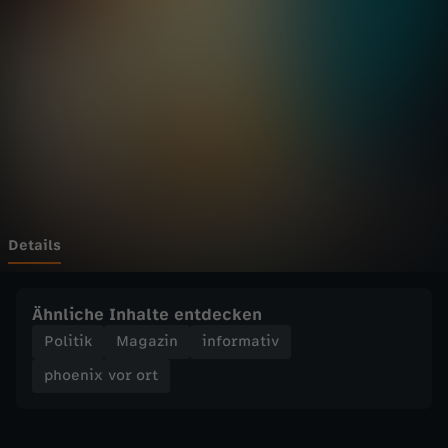
v
o
r
o
r
t
Details
-
Ähnliche Inhalte entdecken
U
Politik
Magazin
informativ
phoenix vor ort
k
r