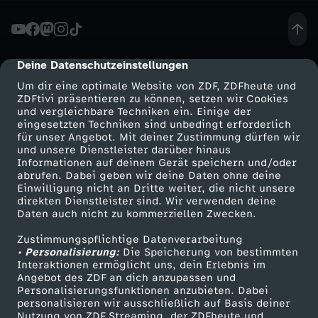
a
i
Deine Datenschutzeinstellungen
cmp-dialog-description
Um dir eine optimale Website von ZDF, ZDFheute und
n
ZDFtivi präsentieren zu können, setzen wir Cookies
und vergleichbare Techniken ein. Einige der
eingesetzten Techniken sind unbedingt erforderlich
e
für unser Angebot. Mit deiner Zustimmung dürfen wir
Mehr ZDF
Service
und unsere Dienstleister darüber hinaus
:
Informationen auf deinem Gerät speichern und/oder
ZDF-Apps
ZDFmitreden
abrufen. Dabei geben wir deine Daten ohne deine
Einwilligung nicht an Dritte weiter, die nicht unsere
D
Smart TV
Kontakt zum ZDF
direkten Dienstleister sind. Wir verwenden deine
Daten auch nicht zu kommerziellen Zwecken.
ZDFtext
Tickets
i
Zustimmungspflichtige Datenverarbeitung
Livestreams
Zuschauerservice
• Personalisierung:
Die Speicherung von bestimmten
p
Sendungen A-Z
Hilfe
Interaktionen ermöglicht uns, dein Erlebnis im
Angebot des ZDF an dich anzupassen und
TV-Programm
Personalisierungsfunktionen anzubieten. Dabei
l
personalisieren wir ausschließlich auf Basis deiner
Nutzung von ZDF Streaming, der ZDFheute und