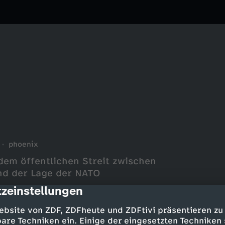
phoenix
dem öffentlichen Streit zwischen
nd der Lage der NATO
zeinstellungen
cription
ebsite von ZDF, ZDFheute und ZDFtivi präsentieren zu
are Techniken ein. Einige der eingesetzten Techniken