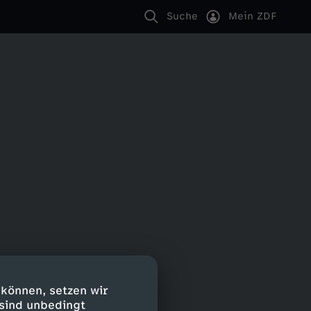
Suche
Mein ZDF
 können, setzen wir
 sind unbedingt