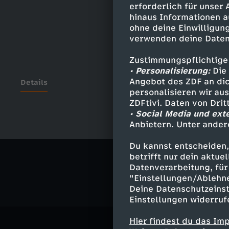
erforderlich für unser
hinaus Informationen a
ohne deine Einwilligung
verwenden deine Daten
Zustimmungspflichtige
• Personalisierung:
Die 
Angebot des ZDF an dic
Details
personalisieren wir au
ZDFtivi. Daten von Dri
• Social Media und ext
Anbietern. Unter ander
Ähnliche 
Du kannst entscheiden,
Politik
Ma
betrifft nur dein aktu
Datenverarbeitung, für 
"Einstellungen/Ablehn
Deine Datenschutzeinst
Einstellungen widerruf
Hier findest du das Im