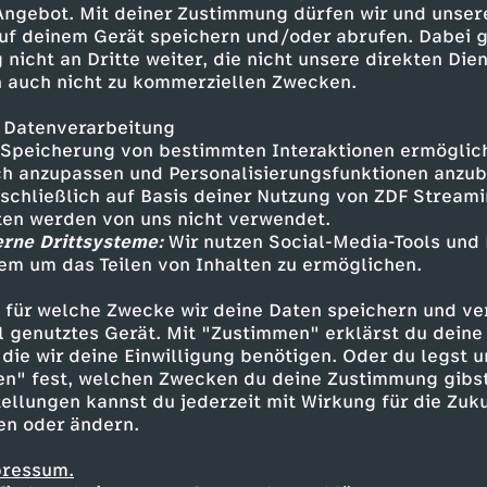
 Angebot. Mit deiner Zustimmung dürfen wir und unser
uf deinem Gerät speichern und/oder abrufen. Dabei 
 nicht an Dritte weiter, die nicht unsere direkten Dien
 auch nicht zu kommerziellen Zwecken.
 Datenverarbeitung
Speicherung von bestimmten Interaktionen ermöglicht
h anzupassen und Personalisierungsfunktionen anzub
sschließlich auf Basis deiner Nutzung von ZDF Stream
tten werden von uns nicht verwendet.
erne Drittsysteme:
Wir nutzen Social-Media-Tools und
em um das Teilen von Inhalten zu ermöglichen.
Inhalte entdecken
 für welche Zwecke wir deine Daten speichern und ver
gazin
informativ
phoenix vor ort
ell genutztes Gerät. Mit "Zustimmen" erklärst du dein
die wir deine Einwilligung benötigen. Oder du legst u
en" fest, welchen Zwecken du deine Zustimmung gibst
ellungen kannst du jederzeit mit Wirkung für die Zuku
en oder ändern.
pressum.