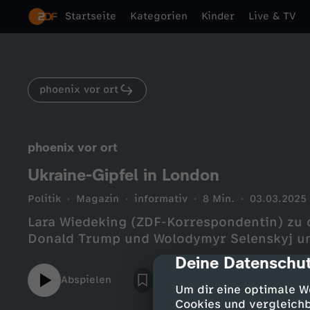
Startseite
Kategorien
Kinder
Live & TV
phoenix vor ort
phoenix vor ort
Ukraine-Gipfel in London
Politik
Magazin
informativ
8 Min.
03.03.2025
Lara Wiedeking (ZDF-Korrespondentin) zu 
Donald Trump und Wolodymyr Selenskyj u
Deine Datenschut
cmp-dialog-des
Abspielen
Um dir eine optimale W
Cookies und vergleichb