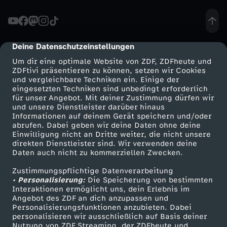
a
i
Deine Datenschutzeinstellungen
cmp-dialog-description
Um dir eine optimale Website von ZDF, ZDFheute und
n
ZDFtivi präsentieren zu können, setzen wir Cookies
und vergleichbare Techniken ein. Einige der
eingesetzten Techniken sind unbedingt erforderlich
e
für unser Angebot. Mit deiner Zustimmung dürfen wir
Mehr ZDF
Service
und unsere Dienstleister darüber hinaus
-
Informationen auf deinem Gerät speichern und/oder
ZDF-Apps
ZDFmitreden
abrufen. Dabei geben wir deine Daten ohne deine
Einwilligung nicht an Dritte weiter, die nicht unsere
H
Smart TV
Kontakt zum ZDF
direkten Dienstleister sind. Wir verwenden deine
Daten auch nicht zu kommerziellen Zwecken.
ZDFtext
Tickets
i
Zustimmungspflichtige Datenverarbeitung
Livestreams
Zuschauerservice
• Personalisierung:
Die Speicherung von bestimmten
l
Sendungen A-Z
Hilfe
Interaktionen ermöglicht uns, dein Erlebnis im
Angebot des ZDF an dich anzupassen und
TV-Programm
Personalisierungsfunktionen anzubieten. Dabei
f
personalisieren wir ausschließlich auf Basis deiner
Nutzung von ZDF Streaming, der ZDFheute und