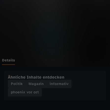
v
o
r
o
r
t
Details
-
Ähnliche Inhalte entdecken
U
Politik
Magazin
informativ
phoenix vor ort
k
r