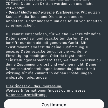
ZDFtivi. Daten von Dritten werden von uns nicht
e
Das ZDF
verwendet.
• Social Media und externe Drittsysteme:
Wir nutzen
ZDF Unternehmen
:
Social-Media-Tools und Dienste von anderen
Anbietern. Unter anderem um das Teilen von Inhalten
Karriere
zu ermöglichen.
"
Presseportal
Du kannst entscheiden, für welche Zwecke wir deine
ZDF goes Schule
Daten speichern und verarbeiten dürfen. Dies
D
betrifft nur dein aktuell genutztes Gerät. Mit
Werbefernsehen
"Zustimmen" erklärst du deine Zustimmung zu
a
unserer Datenverarbeitung, für die wir deine
Mainzelmännchen
Einwilligung benötigen. Oder du legst unter
"Einstellungen/Ablehnen" fest, welchen Zwecken du
n
deine Zustimmung gibst und welchen nicht. Deine
Datenschutzeinstellungen kannst du jederzeit mit
Wirkung für die Zukunft in deinen Einstellungen
k
widerrufen oder ändern.
b
Hier findest du das Impressum.
Partner
Weitere Informationen findest du in unserer
Datenschutzerklärung.
a
Zustimmen