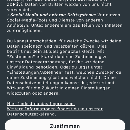
ZDFtivi. Daten von Dritten werden von uns nicht
a
Das ZDF
verwendet.
• Social Media und externe Drittsysteme:
Wir nutzen
ZDF Unternehmen
n
Social-Media-Tools und Dienste von anderen
Anbietern. Unter anderem um das Teilen von Inhalten
Karriere
zu ermöglichen.
d
Presseportal
Du kannst entscheiden, für welche Zwecke wir deine
ZDF goes Schule
Daten speichern und verarbeiten dürfen. Dies
l
betrifft nur dein aktuell genutztes Gerät. Mit
Werbefernsehen
"Zustimmen" erklärst du deine Zustimmung zu
u
unserer Datenverarbeitung, für die wir deine
Mainzelmännchen
Einwilligung benötigen. Oder du legst unter
"Einstellungen/Ablehnen" fest, welchen Zwecken du
n
deine Zustimmung gibst und welchen nicht. Deine
Datenschutzeinstellungen kannst du jederzeit mit
Wirkung für die Zukunft in deinen Einstellungen
g
widerrufen oder ändern.
e
Hier findest du das Impressum.
Partner
Weitere Informationen findest du in unserer
Datenschutzerklärung.
n
Zustimmen