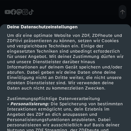
a
i
Deine Datenschutzeinstellungen
cmp-dialog-description
Um dir eine optimale Website von ZDF, ZDFheute und
n
ZDFtivi präsentieren zu können, setzen wir Cookies
und vergleichbare Techniken ein. Einige der
eingesetzten Techniken sind unbedingt erforderlich
e
für unser Angebot. Mit deiner Zustimmung dürfen wir
Mehr ZDF
Service
und unsere Dienstleister darüber hinaus
-
Informationen auf deinem Gerät speichern und/oder
ZDF-Apps
ZDFmitreden
abrufen. Dabei geben wir deine Daten ohne deine
Einwilligung nicht an Dritte weiter, die nicht unsere
V
Smart TV
Kontakt zum ZDF
direkten Dienstleister sind. Wir verwenden deine
Daten auch nicht zu kommerziellen Zwecken.
ZDFtext
Tickets
e
Zustimmungspflichtige Datenverarbeitung
Livestreams
Zuschauerservice
• Personalisierung:
Die Speicherung von bestimmten
r
Sendungen A-Z
Hilfe
Interaktionen ermöglicht uns, dein Erlebnis im
Angebot des ZDF an dich anzupassen und
TV-Programm
Personalisierungsfunktionen anzubieten. Dabei
h
personalisieren wir ausschließlich auf Basis deiner
Nutzung von ZDF Streaming, der ZDFheute und