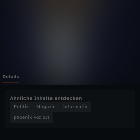
v
o
r
o
r
t
Details
-
Ähnliche Inhalte entdecken
U
Politik
Magazin
informativ
phoenix vor ort
k
r