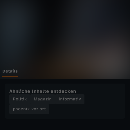
v
o
r
o
r
t
Details
-
Ähnliche Inhalte entdecken
U
Politik
Magazin
informativ
phoenix vor ort
k
r