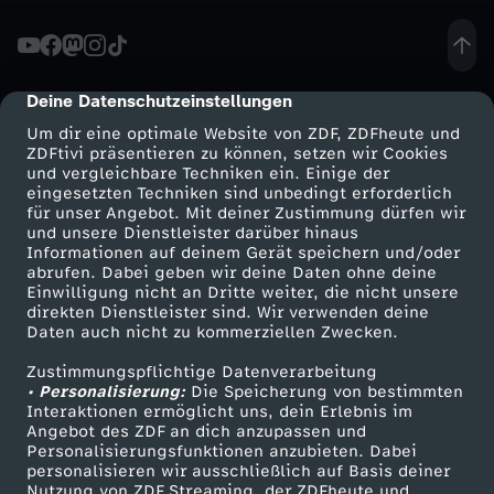
a
i
Deine Datenschutzeinstellungen
cmp-dialog-description
Um dir eine optimale Website von ZDF, ZDFheute und
n
ZDFtivi präsentieren zu können, setzen wir Cookies
und vergleichbare Techniken ein. Einige der
eingesetzten Techniken sind unbedingt erforderlich
i
für unser Angebot. Mit deiner Zustimmung dürfen wir
Mehr ZDF
Service
und unsere Dienstleister darüber hinaus
s
Informationen auf deinem Gerät speichern und/oder
ZDF-Apps
ZDFmitreden
abrufen. Dabei geben wir deine Daten ohne deine
Einwilligung nicht an Dritte weiter, die nicht unsere
c
Smart TV
Kontakt zum ZDF
direkten Dienstleister sind. Wir verwenden deine
Daten auch nicht zu kommerziellen Zwecken.
ZDFtext
Tickets
h
Zustimmungspflichtige Datenverarbeitung
Livestreams
Zuschauerservice
• Personalisierung:
Die Speicherung von bestimmten
e
Sendungen A-Z
Hilfe
Interaktionen ermöglicht uns, dein Erlebnis im
Angebot des ZDF an dich anzupassen und
TV-Programm
Personalisierungsfunktionen anzubieten. Dabei
r
personalisieren wir ausschließlich auf Basis deiner
Nutzung von ZDF Streaming, der ZDFheute und