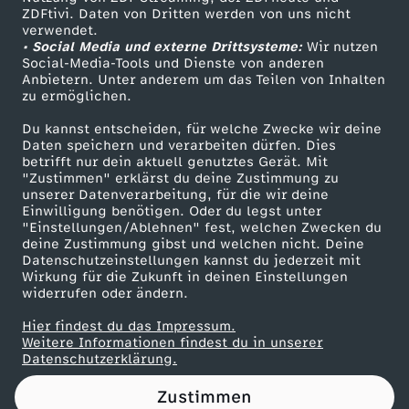
ZDFtivi. Daten von Dritten werden von uns nicht
B
Das ZDF
verwendet.
• Social Media und externe Drittsysteme:
Wir nutzen
ZDF Unternehmen
o
Social-Media-Tools und Dienste von anderen
Anbietern. Unter anderem um das Teilen von Inhalten
Karriere
zu ermöglichen.
t
Presseportal
Du kannst entscheiden, für welche Zwecke wir deine
ZDF goes Schule
Daten speichern und verarbeiten dürfen. Dies
s
betrifft nur dein aktuell genutztes Gerät. Mit
Werbefernsehen
"Zustimmen" erklärst du deine Zustimmung zu
c
unserer Datenverarbeitung, für die wir deine
Mainzelmännchen
Einwilligung benötigen. Oder du legst unter
"Einstellungen/Ablehnen" fest, welchen Zwecken du
h
deine Zustimmung gibst und welchen nicht. Deine
Datenschutzeinstellungen kannst du jederzeit mit
Wirkung für die Zukunft in deinen Einstellungen
a
widerrufen oder ändern.
f
Hier findest du das Impressum.
Partner
Weitere Informationen findest du in unserer
Datenschutzerklärung.
t
Zustimmen