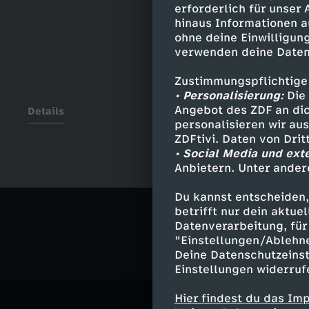
erforderlich für unser
hinaus Informationen a
ohne deine Einwilligung
verwenden deine Daten
Zustimmungspflichtige
• Personalisierung:
Die 
Angebot des ZDF an dic
Details
personalisieren wir au
ZDFtivi. Daten von Dri
• Social Media und ext
Anbietern. Unter ander
Ähnliche 
Du kannst entscheiden,
Politik
Ma
betrifft nur dein aktu
Datenverarbeitung, für 
"Einstellungen/Ablehn
Deine Datenschutzeinst
Einstellungen widerruf
Hier findest du das Im