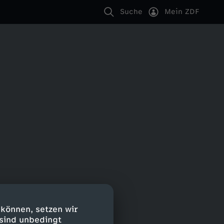
Suche
Mein ZDF
 können, setzen wir
 sind unbedingt