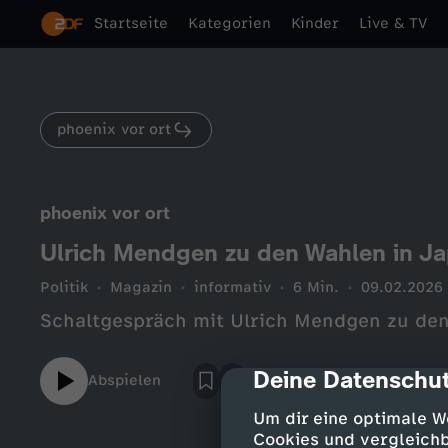
Startseite
Kategorien
Kinder
Live & TV
phoenix vor ort
phoenix vor ort
Ulrich Mendgen zu den Wahlen in J
Politik
Magazin
informativ
6 Min.
09.02.2026
Schaltgespräch mit Ulrich Mendgen zu den
Deine Datenschut
cmp-dialog-des
Abspielen
Um dir eine optimale W
Cookies und vergleichb