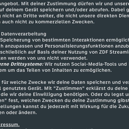
 Angebot. Mit deiner Zustimmung dürfen wir und unser
uf deinem Gerät speichern und/oder abrufen. Dabei 
 nicht an Dritte weiter, die nicht unsere direkten Dien
 auch nicht zu kommerziellen Zwecken.
 Datenverarbeitung
Speicherung von bestimmten Interaktionen ermöglicht
h anzupassen und Personalisierungsfunktionen anzub
sschließlich auf Basis deiner Nutzung von ZDF Stream
tten werden von uns nicht verwendet.
erne Drittsysteme:
Wir nutzen Social-Media-Tools und
em um das Teilen von Inhalten zu ermöglichen.
Inhalte entdecken
 für welche Zwecke wir deine Daten speichern und ver
gazin
informativ
phoenix vor ort
ell genutztes Gerät. Mit "Zustimmen" erklärst du dein
die wir deine Einwilligung benötigen. Oder du legst u
en" fest, welchen Zwecken du deine Zustimmung gibst
ellungen kannst du jederzeit mit Wirkung für die Zuku
en oder ändern.
pressum.