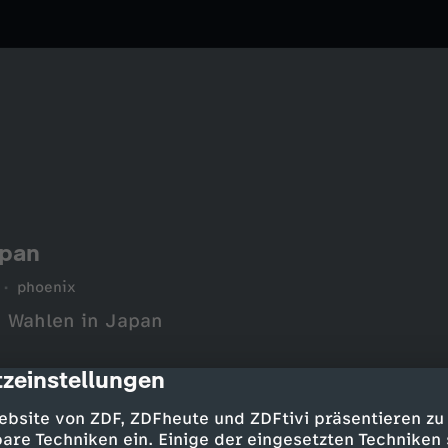
apan
phoenix
 Wahlen in Japan
zeinstellungen
cription
ebsite von ZDF, ZDFheute und ZDFtivi präsentieren zu
are Techniken ein. Einige der eingesetzten Techniken