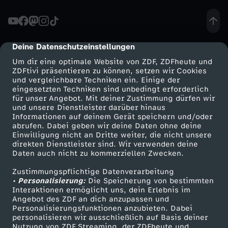
M
e
Deine Datenschutzeinstellungen
cmp-dialog-description
Um dir eine optimale Website von ZDF, ZDFheute und
n
ZDFtivi präsentieren zu können, setzen wir Cookies
und vergleichbare Techniken ein. Einige der
eingesetzten Techniken sind unbedingt erforderlich
s
für unser Angebot. Mit deiner Zustimmung dürfen wir
Mehr ZDF
Service
und unsere Dienstleister darüber hinaus
c
Informationen auf deinem Gerät speichern und/oder
ZDF-Apps
ZDFmitreden
abrufen. Dabei geben wir deine Daten ohne deine
Einwilligung nicht an Dritte weiter, die nicht unsere
h
Smart TV
Kontakt zum ZDF
direkten Dienstleister sind. Wir verwenden deine
Daten auch nicht zu kommerziellen Zwecken.
ZDFtext
Tickets
e
Zustimmungspflichtige Datenverarbeitung
Livestreams
Zuschauerservice
• Personalisierung:
Die Speicherung von bestimmten
n
Sendungen A-Z
Hilfe
Interaktionen ermöglicht uns, dein Erlebnis im
Angebot des ZDF an dich anzupassen und
TV-Programm
Personalisierungsfunktionen anzubieten. Dabei
r
personalisieren wir ausschließlich auf Basis deiner
Nutzung von ZDF Streaming, der ZDFheute und