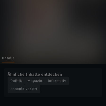
v
o
r
o
r
t
Details
-
Ähnliche Inhalte entdecken
U
Politik
Magazin
informativ
phoenix vor ort
N
-