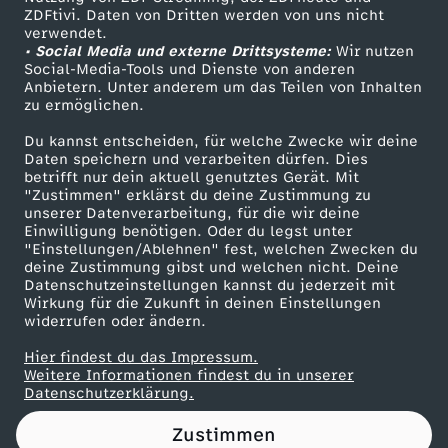
ZDFtivi. Daten von Dritten werden von uns nicht
e
Das ZDF
verwendet.
• Social Media und externe Drittsysteme:
Wir nutzen
ZDF Unternehmen
c
Social-Media-Tools und Dienste von anderen
Anbietern. Unter anderem um das Teilen von Inhalten
Karriere
zu ermöglichen.
h
Presseportal
Du kannst entscheiden, für welche Zwecke wir deine
ZDF goes Schule
Daten speichern und verarbeiten dürfen. Dies
t
betrifft nur dein aktuell genutztes Gerät. Mit
Werbefernsehen
"Zustimmen" erklärst du deine Zustimmung zu
s
unserer Datenverarbeitung, für die wir deine
Mainzelmännchen
Einwilligung benötigen. Oder du legst unter
"Einstellungen/Ablehnen" fest, welchen Zwecken du
r
deine Zustimmung gibst und welchen nicht. Deine
Datenschutzeinstellungen kannst du jederzeit mit
Wirkung für die Zukunft in deinen Einstellungen
a
widerrufen oder ändern.
t
Hier findest du das Impressum.
Partner
Weitere Informationen findest du in unserer
Datenschutzerklärung.
z
Zustimmen