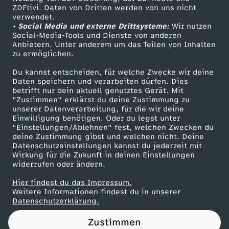
ZDFtivi. Daten von Dritten werden von uns nicht
s
Das ZDF
verwendet.
• Social Media und externe Drittsysteme:
Wir nutzen
ZDF Unternehmen
c
Social-Media-Tools und Dienste von anderen
Anbietern. Unter anderem um das Teilen von Inhalten
Karriere
zu ermöglichen.
h
Presseportal
Du kannst entscheiden, für welche Zwecke wir deine
ZDF goes Schule
Daten speichern und verarbeiten dürfen. Dies
l
betrifft nur dein aktuell genutztes Gerät. Mit
Werbefernsehen
"Zustimmen" erklärst du deine Zustimmung zu
a
unserer Datenverarbeitung, für die wir deine
Mainzelmännchen
Einwilligung benötigen. Oder du legst unter
"Einstellungen/Ablehnen" fest, welchen Zwecken du
n
deine Zustimmung gibst und welchen nicht. Deine
Datenschutzeinstellungen kannst du jederzeit mit
Wirkung für die Zukunft in deinen Einstellungen
d
widerrufen oder ändern.
t
Hier findest du das Impressum.
Partner
Weitere Informationen findest du in unserer
Datenschutzerklärung.
i
Zustimmen