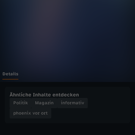
v
o
r
o
r
t
Details
-
Ähnliche Inhalte entdecken
U
Politik
Magazin
informativ
phoenix vor ort
n
i