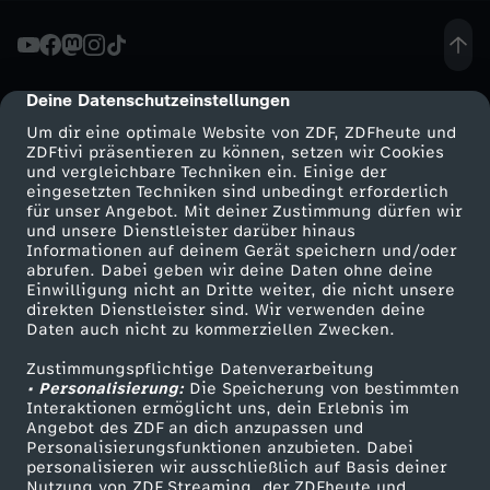
o
n
Deine Datenschutzeinstellungen
cmp-dialog-description
Um dir eine optimale Website von ZDF, ZDFheute und
z
ZDFtivi präsentieren zu können, setzen wir Cookies
und vergleichbare Techniken ein. Einige der
eingesetzten Techniken sind unbedingt erforderlich
u
für unser Angebot. Mit deiner Zustimmung dürfen wir
Mehr ZDF
Service
und unsere Dienstleister darüber hinaus
m
Informationen auf deinem Gerät speichern und/oder
ZDF-Apps
ZDFmitreden
abrufen. Dabei geben wir deine Daten ohne deine
Einwilligung nicht an Dritte weiter, die nicht unsere
D
Smart TV
Kontakt zum ZDF
direkten Dienstleister sind. Wir verwenden deine
Daten auch nicht zu kommerziellen Zwecken.
ZDFtext
Tickets
e
Zustimmungspflichtige Datenverarbeitung
Livestreams
Zuschauerservice
• Personalisierung:
Die Speicherung von bestimmten
u
Sendungen A-Z
Hilfe
Interaktionen ermöglicht uns, dein Erlebnis im
Angebot des ZDF an dich anzupassen und
TV-Programm
Personalisierungsfunktionen anzubieten. Dabei
t
personalisieren wir ausschließlich auf Basis deiner
Nutzung von ZDF Streaming, der ZDFheute und