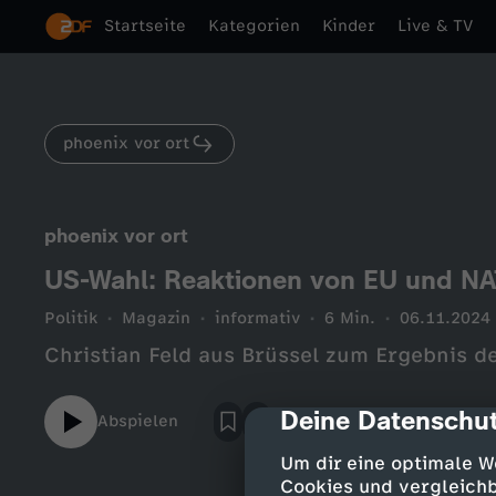
Startseite
Kategorien
Kinder
Live & TV
phoenix vor ort
phoenix vor ort
US-Wahl: Reaktionen von EU und N
Politik
Magazin
informativ
6 Min.
06.11.2024
Christian Feld aus Brüssel zum Ergebnis 
Deine Datenschut
cmp-dialog-des
Abspielen
Um dir eine optimale W
Cookies und vergleichb