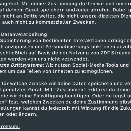
 Angebot. Mit deiner Zustimmung dürfen wir und unser
uf deinem Gerät speichern und/oder abrufen. Dabei 
 nicht an Dritte weiter, die nicht unsere direkten Dien
 auch nicht zu kommerziellen Zwecken.
 Datenverarbeitung
Speicherung von bestimmten Interaktionen ermöglicht
h anzupassen und Personalisierungsfunktionen anzub
sschließlich auf Basis deiner Nutzung von ZDF Stream
tten werden von uns nicht verwendet.
erne Drittsysteme:
Wir nutzen Social-Media-Tools und
em um das Teilen von Inhalten zu ermöglichen.
Inhalte entdecken
 für welche Zwecke wir deine Daten speichern und ver
gazin
informativ
phoenix vor ort
ell genutztes Gerät. Mit "Zustimmen" erklärst du dein
die wir deine Einwilligung benötigen. Oder du legst u
en" fest, welchen Zwecken du deine Zustimmung gibst
ellungen kannst du jederzeit mit Wirkung für die Zuku
en oder ändern.
pressum.