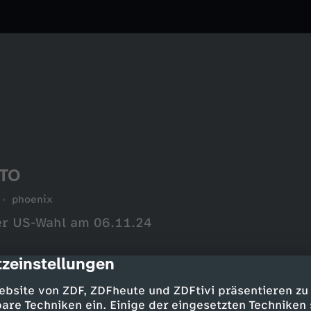
ATO
phoenix
der US-Wahl am 06.11.24
zeinstellungen
cription
ebsite von ZDF, ZDFheute und ZDFtivi präsentieren zu
are Techniken ein. Einige der eingesetzten Techniken