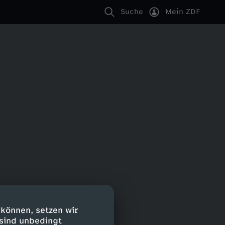
Suche
Mein ZDF
 können, setzen wir
 sind unbedingt