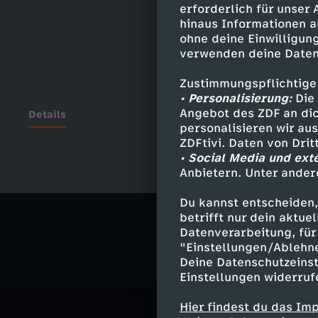
erforderlich für unser
hinaus Informationen a
ohne deine Einwilligung
verwenden deine Daten
Zustimmungspflichtige
• Personalisierung:
Die 
Angebot des ZDF an dic
Details
personalisieren wir au
ZDFtivi. Daten von Dri
• Social Media und ext
Anbietern. Unter ander
Ähnliche 
Du kannst entscheiden,
Politik
Ma
betrifft nur dein aktu
Datenverarbeitung, für 
"Einstellungen/Ablehn
Deine Datenschutzeinst
Einstellungen widerruf
Hier findest du das Im