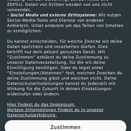
ZDFtivi. Daten von Dritten werden von uns nicht
A
Das ZDF
verwendet.
• Social Media und externe Drittsysteme:
Wir nutzen
ZDF Unternehmen
u
Social-Media-Tools und Dienste von anderen
Anbietern. Unter anderem um das Teilen von Inhalten
Karriere
zu ermöglichen.
f
Presseportal
Du kannst entscheiden, für welche Zwecke wir deine
ZDF goes Schule
Daten speichern und verarbeiten dürfen. Dies
t
betrifft nur dein aktuell genutztes Gerät. Mit
Werbefernsehen
"Zustimmen" erklärst du deine Zustimmung zu
a
unserer Datenverarbeitung, für die wir deine
Mainzelmännchen
Einwilligung benötigen. Oder du legst unter
"Einstellungen/Ablehnen" fest, welchen Zwecken du
k
deine Zustimmung gibst und welchen nicht. Deine
Datenschutzeinstellungen kannst du jederzeit mit
Wirkung für die Zukunft in deinen Einstellungen
t
widerrufen oder ändern.
d
Hier findest du das Impressum.
Partner
Weitere Informationen findest du in unserer
Datenschutzerklärung.
e
Zustimmen