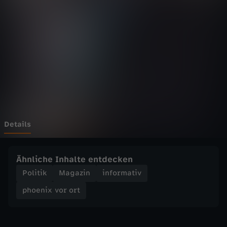
v
o
r
o
r
t
Details
-
Ähnliche Inhalte entdecken
V
Politik
Magazin
informativ
phoenix vor ort
i
l