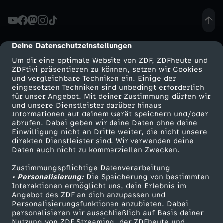
l
a
Deine Datenschutzeinstellungen
cmp-dialog-description
Um dir eine optimale Website von ZDF, ZDFheute und
B
ZDFtivi präsentieren zu können, setzen wir Cookies
und vergleichbare Techniken ein. Einige der
eingesetzten Techniken sind unbedingt erforderlich
o
für unser Angebot. Mit deiner Zustimmung dürfen wir
Mehr ZDF
Service
und unsere Dienstleister darüber hinaus
r
Informationen auf deinem Gerät speichern und/oder
ZDF-Apps
ZDFmitreden
abrufen. Dabei geben wir deine Daten ohne deine
Einwilligung nicht an Dritte weiter, die nicht unsere
s
Smart TV
Kontakt zum ZDF
direkten Dienstleister sind. Wir verwenden deine
Daten auch nicht zu kommerziellen Zwecken.
ZDFtext
Tickets
i
Zustimmungspflichtige Datenverarbeitung
Livestreams
Zuschauerservice
• Personalisierung:
Die Speicherung von bestimmten
g
Sendungen A-Z
Hilfe
Interaktionen ermöglicht uns, dein Erlebnis im
Angebot des ZDF an dich anzupassen und
TV-Programm
Personalisierungsfunktionen anzubieten. Dabei
:
personalisieren wir ausschließlich auf Basis deiner
Nutzung von ZDF Streaming, der ZDFheute und