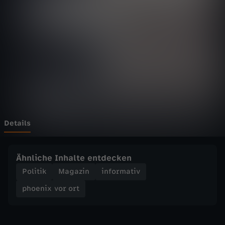
v
Wechseln zu: ZDFheute
o
r
o
r
t
Details
-
Ähnliche Inhalte entdecken
V
Politik
Magazin
informativ
phoenix vor ort
ö
l