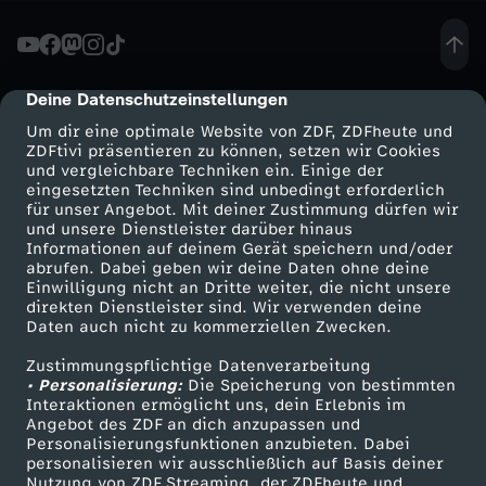
k
e
Deine Datenschutzeinstellungen
cmp-dialog-description
Um dir eine optimale Website von ZDF, ZDFheute und
r
ZDFtivi präsentieren zu können, setzen wir Cookies
und vergleichbare Techniken ein. Einige der
eingesetzten Techniken sind unbedingt erforderlich
m
für unser Angebot. Mit deiner Zustimmung dürfen wir
Mehr ZDF
Service
und unsere Dienstleister darüber hinaus
o
Informationen auf deinem Gerät speichern und/oder
ZDF-Apps
ZDFmitreden
abrufen. Dabei geben wir deine Daten ohne deine
Einwilligung nicht an Dritte weiter, die nicht unsere
r
Smart TV
Kontakt zum ZDF
direkten Dienstleister sind. Wir verwenden deine
Daten auch nicht zu kommerziellen Zwecken.
ZDFtext
Tickets
d
Zustimmungspflichtige Datenverarbeitung
Livestreams
Zuschauerservice
• Personalisierung:
Die Speicherung von bestimmten
v
Sendungen A-Z
Hilfe
Interaktionen ermöglicht uns, dein Erlebnis im
Angebot des ZDF an dich anzupassen und
TV-Programm
Personalisierungsfunktionen anzubieten. Dabei
o
personalisieren wir ausschließlich auf Basis deiner
Nutzung von ZDF Streaming, der ZDFheute und