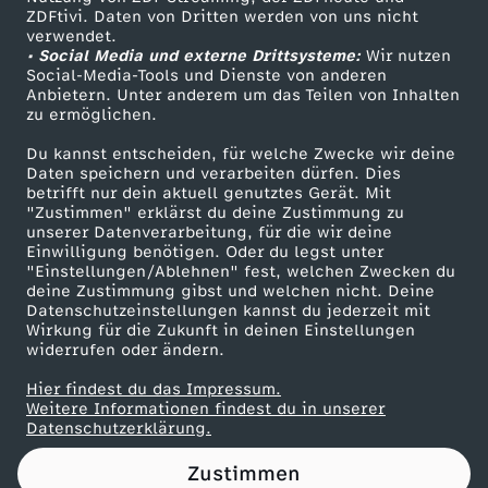
ZDFtivi. Daten von Dritten werden von uns nicht
n
Das ZDF
verwendet.
• Social Media und externe Drittsysteme:
Wir nutzen
ZDF Unternehmen
S
Social-Media-Tools und Dienste von anderen
Anbietern. Unter anderem um das Teilen von Inhalten
Karriere
zu ermöglichen.
r
Presseportal
Du kannst entscheiden, für welche Zwecke wir deine
ZDF goes Schule
Daten speichern und verarbeiten dürfen. Dies
e
betrifft nur dein aktuell genutztes Gerät. Mit
Werbefernsehen
"Zustimmen" erklärst du deine Zustimmung zu
b
unserer Datenverarbeitung, für die wir deine
Mainzelmännchen
Einwilligung benötigen. Oder du legst unter
"Einstellungen/Ablehnen" fest, welchen Zwecken du
r
deine Zustimmung gibst und welchen nicht. Deine
Datenschutzeinstellungen kannst du jederzeit mit
Wirkung für die Zukunft in deinen Einstellungen
e
widerrufen oder ändern.
n
Hier findest du das Impressum.
Partner
Weitere Informationen findest du in unserer
Datenschutzerklärung.
i
Zustimmen