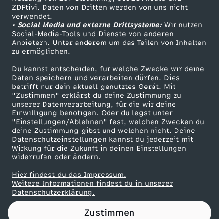
ZDFtivi. Daten von Dritten werden von uns nicht
e
Das ZDF
verwendet.
• Social Media und externe Drittsysteme:
Wir nutzen
ZDF Unternehmen
w
Social-Media-Tools und Dienste von anderen
Anbietern. Unter anderem um das Teilen von Inhalten
Karriere
zu ermöglichen.
i
Presseportal
Du kannst entscheiden, für welche Zwecke wir deine
ZDF goes Schule
Daten speichern und verarbeiten dürfen. Dies
n
betrifft nur dein aktuell genutztes Gerät. Mit
Werbefernsehen
"Zustimmen" erklärst du deine Zustimmung zu
n
unserer Datenverarbeitung, für die wir deine
Mainzelmännchen
Einwilligung benötigen. Oder du legst unter
"Einstellungen/Ablehnen" fest, welchen Zwecken du
t
deine Zustimmung gibst und welchen nicht. Deine
Datenschutzeinstellungen kannst du jederzeit mit
Wirkung für die Zukunft in deinen Einstellungen
M
widerrufen oder ändern.
i
Hier findest du das Impressum.
Partner
Weitere Informationen findest du in unserer
Datenschutzerklärung.
ß
Zustimmen