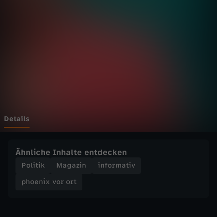
v
Wechseln zu: ZDFheute
o
r
o
r
t
Details
-
Ähnliche Inhalte entdecken
V
Politik
Magazin
informativ
phoenix vor ort
o
n