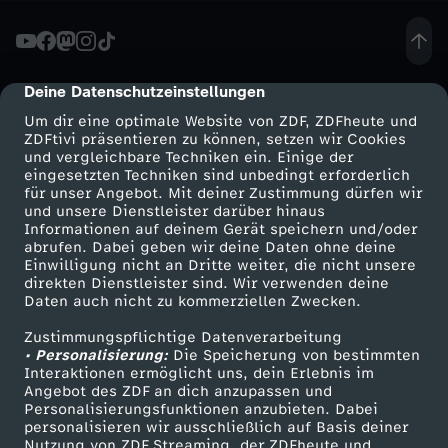
d
e
Deine Datenschutzeinstellungen
cmp-dialog-description
Um dir eine optimale Website von ZDF, ZDFheute und
r
ZDFtivi präsentieren zu können, setzen wir Cookies
und vergleichbare Techniken ein. Einige der
eingesetzten Techniken sind unbedingt erforderlich
L
für unser Angebot. Mit deiner Zustimmung dürfen wir
Mehr ZDF
Service
und unsere Dienstleister darüber hinaus
e
Informationen auf deinem Gerät speichern und/oder
ZDF-Apps
ZDFmitreden
abrufen. Dabei geben wir deine Daten ohne deine
Einwilligung nicht an Dritte weiter, die nicht unsere
y
Smart TV
Kontakt zum ZDF
direkten Dienstleister sind. Wir verwenden deine
Daten auch nicht zu kommerziellen Zwecken.
ZDFtext
Tickets
e
Zustimmungspflichtige Datenverarbeitung
Livestreams
Zuschauerservice
• Personalisierung:
Die Speicherung von bestimmten
n
Sendungen A-Z
Hilfe
Interaktionen ermöglicht uns, dein Erlebnis im
Angebot des ZDF an dich anzupassen und
TV-Programm
Personalisierungsfunktionen anzubieten. Dabei
g
personalisieren wir ausschließlich auf Basis deiner
Nutzung von ZDF Streaming, der ZDFheute und