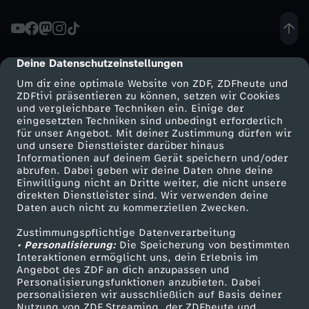
F
a
Deine Datenschutzeinstellungen
cmp-dialog-description
Um dir eine optimale Website von ZDF, ZDFheute und
l
ZDFtivi präsentieren zu können, setzen wir Cookies
und vergleichbare Techniken ein. Einige der
eingesetzten Techniken sind unbedingt erforderlich
l
für unser Angebot. Mit deiner Zustimmung dürfen wir
Mehr ZDF
Service
und unsere Dienstleister darüber hinaus
o
Informationen auf deinem Gerät speichern und/oder
ZDF-Apps
ZDFmitreden
abrufen. Dabei geben wir deine Daten ohne deine
Einwilligung nicht an Dritte weiter, die nicht unsere
i
Smart TV
Kontakt zum ZDF
direkten Dienstleister sind. Wir verwenden deine
Daten auch nicht zu kommerziellen Zwecken.
ZDFtext
Tickets
s
Zustimmungspflichtige Datenverarbeitung
Livestreams
Zuschauerservice
• Personalisierung:
Die Speicherung von bestimmten
z
Sendungen A-Z
Hilfe
Interaktionen ermöglicht uns, dein Erlebnis im
Angebot des ZDF an dich anzupassen und
TV-Programm
Personalisierungsfunktionen anzubieten. Dabei
u
personalisieren wir ausschließlich auf Basis deiner
Nutzung von ZDF Streaming, der ZDFheute und