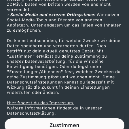
ZDFtivi. Daten von Dritten werden von uns nicht
m
Das ZDF
verwendet.
• Social Media und externe Drittsysteme:
Wir nutzen
ZDF Unternehmen
H
Social-Media-Tools und Dienste von anderen
Anbietern. Unter anderem um das Teilen von Inhalten
Karriere
zu ermöglichen.
a
Presseportal
Du kannst entscheiden, für welche Zwecke wir deine
ZDF goes Schule
Daten speichern und verarbeiten dürfen. Dies
u
betrifft nur dein aktuell genutztes Gerät. Mit
Werbefernsehen
"Zustimmen" erklärst du deine Zustimmung zu
s
unserer Datenverarbeitung, für die wir deine
Mainzelmännchen
Einwilligung benötigen. Oder du legst unter
"Einstellungen/Ablehnen" fest, welchen Zwecken du
h
deine Zustimmung gibst und welchen nicht. Deine
Datenschutzeinstellungen kannst du jederzeit mit
Wirkung für die Zukunft in deinen Einstellungen
a
widerrufen oder ändern.
l
Hier findest du das Impressum.
Partner
Weitere Informationen findest du in unserer
Datenschutzerklärung.
t
Zustimmen