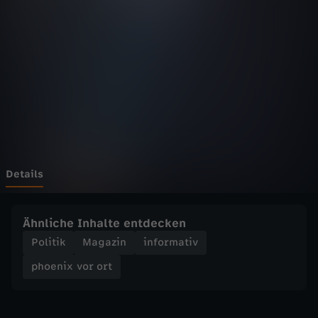
v
o
r
o
r
t
Details
-
Ähnliche Inhalte entdecken
v
Politik
Magazin
informativ
phoenix vor ort
o
n