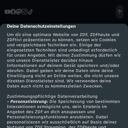
s
t
Deine Datenschutzeinstellungen
cmp-dialog-description
Um dir eine optimale Website von ZDF, ZDFheute und
e
ZDFtivi präsentieren zu können, setzen wir Cookies
und vergleichbare Techniken ein. Einige der
eingesetzten Techniken sind unbedingt erforderlich
l
für unser Angebot. Mit deiner Zustimmung dürfen wir
Mehr ZDF
Service
und unsere Dienstleister darüber hinaus
l
Informationen auf deinem Gerät speichern und/oder
ZDF-Apps
ZDFmitreden
abrufen. Dabei geben wir deine Daten ohne deine
Einwilligung nicht an Dritte weiter, die nicht unsere
u
Smart TV
Kontakt zum ZDF
direkten Dienstleister sind. Wir verwenden deine
Daten auch nicht zu kommerziellen Zwecken.
ZDFtext
Tickets
n
Zustimmungspflichtige Datenverarbeitung
Livestreams
Zuschauerservice
• Personalisierung:
Die Speicherung von bestimmten
g
Sendungen A-Z
Hilfe
Interaktionen ermöglicht uns, dein Erlebnis im
Angebot des ZDF an dich anzupassen und
TV-Programm
Personalisierungsfunktionen anzubieten. Dabei
V
personalisieren wir ausschließlich auf Basis deiner
Nutzung von ZDF Streaming, der ZDFheute und