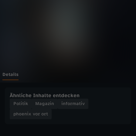
v
o
r
o
r
t
Details
-
Ähnliche Inhalte entdecken
V
Politik
Magazin
informativ
phoenix vor ort
o
r