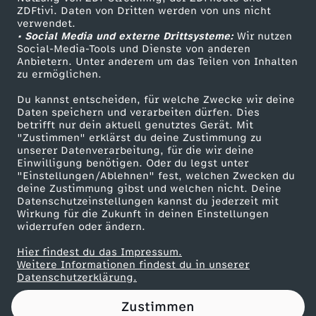
ZDFtivi. Daten von Dritten werden von uns nicht
e
Das ZDF
verwendet.
• Social Media und externe Drittsysteme:
Wir nutzen
ZDF Unternehmen
r
Social-Media-Tools und Dienste von anderen
Anbietern. Unter anderem um das Teilen von Inhalten
Karriere
zu ermöglichen.
f
Presseportal
Du kannst entscheiden, für welche Zwecke wir deine
ZDF goes Schule
Daten speichern und verarbeiten dürfen. Dies
a
betrifft nur dein aktuell genutztes Gerät. Mit
Werbefernsehen
"Zustimmen" erklärst du deine Zustimmung zu
s
unserer Datenverarbeitung, für die wir deine
Mainzelmännchen
Einwilligung benötigen. Oder du legst unter
"Einstellungen/Ablehnen" fest, welchen Zwecken du
s
deine Zustimmung gibst und welchen nicht. Deine
Datenschutzeinstellungen kannst du jederzeit mit
Wirkung für die Zukunft in deinen Einstellungen
u
widerrufen oder ändern.
n
Hier findest du das Impressum.
Partner
Weitere Informationen findest du in unserer
Datenschutzerklärung.
g
Zustimmen