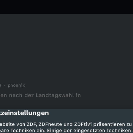
4
phoenix
en nach der Landtagswahl in
zeinstellungen
cription
ebsite von ZDF, ZDFheute und ZDFtivi präsentieren zu
are Techniken ein. Einige der eingesetzten Techniken