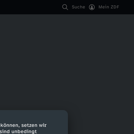
Suche
Mein ZDF
 können, setzen wir
 sind unbedingt