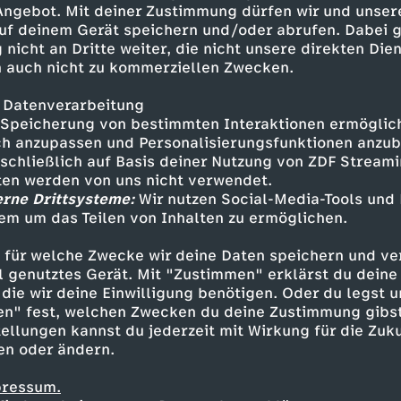
 Angebot. Mit deiner Zustimmung dürfen wir und unser
uf deinem Gerät speichern und/oder abrufen. Dabei 
 nicht an Dritte weiter, die nicht unsere direkten Dien
 auch nicht zu kommerziellen Zwecken.
 Datenverarbeitung
Speicherung von bestimmten Interaktionen ermöglicht
h anzupassen und Personalisierungsfunktionen anzub
sschließlich auf Basis deiner Nutzung von ZDF Stream
tten werden von uns nicht verwendet.
erne Drittsysteme:
Wir nutzen Social-Media-Tools und
em um das Teilen von Inhalten zu ermöglichen.
Inhalte entdecken
 für welche Zwecke wir deine Daten speichern und ver
gazin
informativ
phoenix vor ort
ell genutztes Gerät. Mit "Zustimmen" erklärst du dein
die wir deine Einwilligung benötigen. Oder du legst u
en" fest, welchen Zwecken du deine Zustimmung gibst
ellungen kannst du jederzeit mit Wirkung für die Zuku
en oder ändern.
pressum.