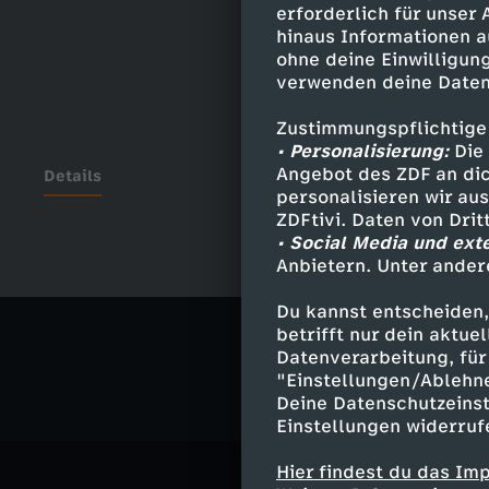
erforderlich für unser
hinaus Informationen a
ohne deine Einwilligung
verwenden deine Daten
Zustimmungspflichtige
• Personalisierung:
Die 
Angebot des ZDF an dic
Details
personalisieren wir au
ZDFtivi. Daten von Dri
• Social Media und ext
Anbietern. Unter ander
Ähnliche 
Du kannst entscheiden,
Politik
Ma
betrifft nur dein aktu
Datenverarbeitung, für 
"Einstellungen/Ablehn
Deine Datenschutzeinst
Einstellungen widerruf
Hier findest du das Im