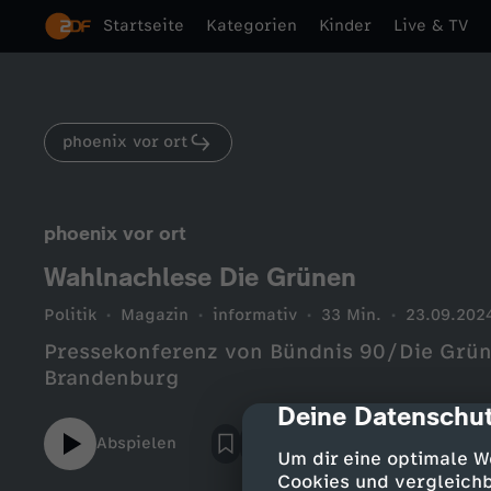
Startseite
Kategorien
Kinder
Live & TV
phoenix vor ort
phoenix vor ort
Wahlnachlese Die Grünen
Politik
Magazin
informativ
33 Min.
23.09.202
Pressekonferenz von Bündnis 90/Die Grün
Brandenburg
Deine Datenschut
cmp-dialog-des
Abspielen
Um dir eine optimale W
Cookies und vergleichb